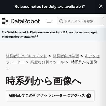
Release notes for July are available
For Self-Managed AI Platform users running v11.1, see the self-managed
platform documentation
開発者向けドキュメント
>
開発者向け学習
>
AIアクセ
ラレーター
>
高度な分析とツール
>
時系列から画像
へ
時系列から画像へ
GitHubでこのAIアクセラレーターにアクセス