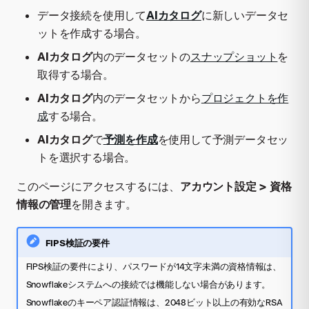
データ接続を使用して
AIカタログ
に新しいデータセ
ットを作成する場合。
AIカタログ
内のデータセットの
スナップショット
を
取得する場合。
AIカタログ
内のデータセットから
プロジェクトを作
成
する場合。
AIカタログ
で
予測を作成
を使用して予測データセッ
トを選択する場合。
このページにアクセスするには、
アカウント設定 > 資格
情報の管理
を開きます。
FIPS検証の要件
FIPS検証の要件により、パスワードが14文字未満の資格情報は、
Snowflakeシステムへの接続では機能しない場合があります。
Snowflakeのキーペア認証情報は、2048ビット以上の有効なRSA