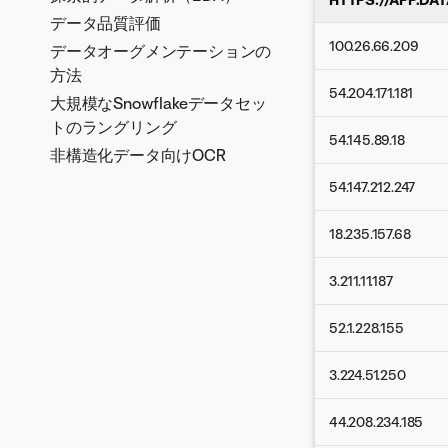
データ品質評価
AWS S3
100.26.66.209
データオーグメンテーションの
Microsoft Azure
方法
Box
54.204.171.181
大規模なSnowflakeデータセッ
Confluence
トのラングリング
Databricks（JDBC）
54.145.89.18
非構造化データ向けOCR
Databricks
54.147.212.247
Exasol
Google BigQuery
18.235.157.68
Googleドライブ
Jira
3.211.11.187
kdb+
52.1.228.155
Microsoft SQL Server
MySQL
3.224.51.250
OneDrive
Oracle
44.208.234.185
PostgreSQL