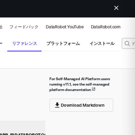
始
フィードバック
DataRobot YouTube
DataRobot.com
ー
リファレンス
プラットフォーム
インストール
For Self-Managed AI Platform users
running v11.1, see the self-managed
platform documentation
Download Markdown
/APP.JP.DATAROBOT.COM