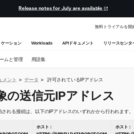
Release notes for July are available
無料トライアルを開
リケーション
Workloads
APIドキュメント
リリースセンタ
ームと管理
用語集
ュメント
>
データ
>
許可されているIPアドレス
象の送信元IPアドレス
から開始される接続は、以下のIPアドレスのいずれかから行われます。
ホスト：
ホスト：
TAROBOT.COM
HTTPS://APP.EU.DATAROBOT.COM
HTTPS:/