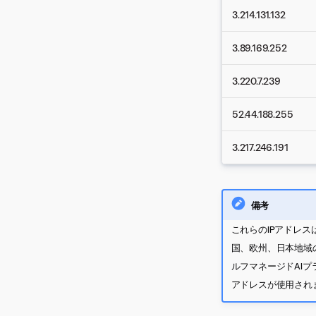
3.214.131.132
Presto
Salesforce
3.89.169.252
SAP Datasphere
SAP HANA
3.220.7.239
SharePoint
Snowflake
52.44.188.255
Treasure Data
3.217.246.191
Trino
備考
これらのIPアドレス
国、欧州、日本地域の
ルフマネージドAIプ
アドレスが使用され