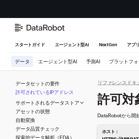
スタートガイド
エージェント型AI
NextGen
アプ
データ
エージェント型AI
予測AI
プラットフォ
リファレンスドキ
データセットの要件
許可されているIPアドレス
許可対
サポートされるデータストア
アセットの状態
ADLS Gen2
DataRobot
自動変換
Alibaba Cloud MaxCompute
データ品質チェック
Amazon Redshift
ホスト：
探索的データ解析（EDA）
Amazon Athena
HTTPS://APP.DA