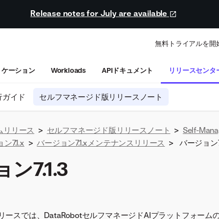
Release notes for July are available
無料トライアルを開
リケーション
Workloads
APIドキュメント
リリースセンタ
行ガイド
セルフマネージド版リリースノート
ムリリース
>
セルフマネージド版リリースノート
>
Self-Mana
7.1.x
>
バージョン7.1.xメンテナンスリリース
>
バージョン7.
ン7.1.3
7.1.3リリースでは、DataRobotセルフマネージドAIプラットフォ