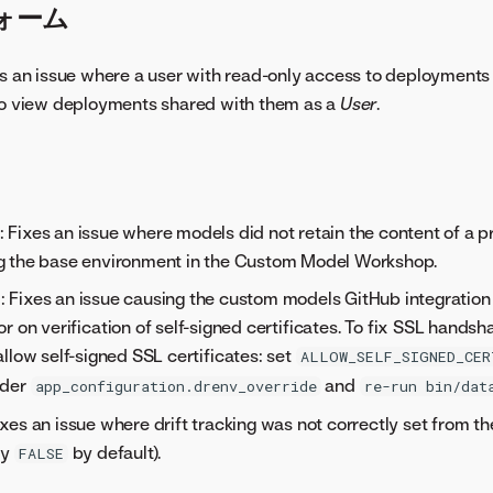
ォーム
es an issue where a user with read-only access to deployment
to view deployments shared with them as a
User
.
ixes an issue where models did not retain the content of a p
 the base environment in the Custom Model Workshop.
Fixes an issue causing the custom models GitHub integration t
r on verification of self-signed certificates. To fix SSL handsh
llow self-signed SSL certificates: set
ALLOW_SELF_SIGNED_CER
nder
and
app_configuration.drenv_override
re-run bin/dat
es an issue where drift tracking was not correctly set from the
ly
by default).
FALSE