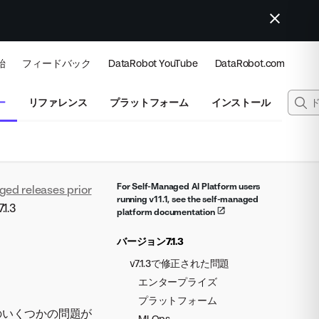
始
フィードバック
DataRobot YouTube
DataRobot.com
ー
リファレンス
プラットフォーム
インストール
For Self-Managed AI Platform users
ged releases prior
running v11.1, see the self-managed
1.3
platform documentation
バージョン7.1.3
v7.1.3で修正された問題
エンタープライズ
プラットフォーム
ームのいくつかの問題が
MLOps