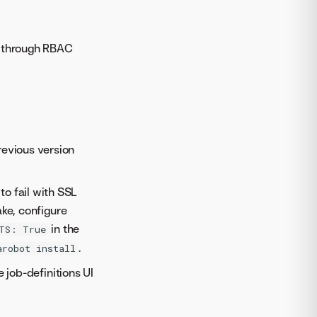
s through RBAC
revious version
o fail with SSL
ake, configure
in the
TS: True
.
arobot install
 job-definitions UI