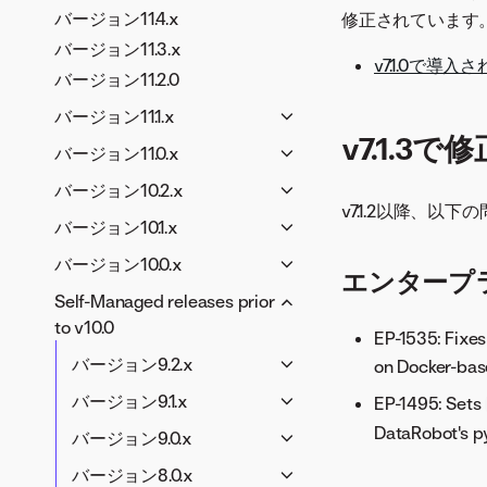
バージョン11.4.x
修正されています。
バージョン11.3.x
v7.1.0で導
バージョン11.2.0
バージョン11.1.x
v7.1.3
アプリケーション（V11.1）
バージョン11.0.x
生成AI（V11.1）
アプリケーション（V11.0）
バージョン10.2.x
データとモデリング（V11.1）
v7.1.2以降、以
生成AI（V11.0）
生成AI（V10.2）
バージョン10.1.x
コードファースト（V11.1）
データとモデリング（V11.0）
データとモデリング（V10.2）
データ、モデリング、アプリ
バージョン10.0.x
MLOpsと予測（V11.1）
コードファースト（V11.0）
エンタープ
コードファースト（V10.2）
（V10.1）
データ、モデリング、アプリ
プラットフォーム（V11.1）
Self-Managed releases prior
MLOpsと予測（V11.0）
MLOpsと予測（V10.2）
コードファースト（V10.1）
（V10.0）
to v10.0
V11.1メンテナンスリリース
EP-1535: Fixe
V11.0メンテナンスリリー
MLOpsと予測（V10.1）
V10.2メンテナンスリリー
コードファースト（V10.0）
バージョン9.2.x
V11.1.1
on Docker-base
ス
ス
V10.1メンテナンスリリース
MLOpsと予測（V10.0）
データ、モデリング、アプ
V11.1.2
V11.0.4
バージョン9.1.x
EP-1495: Sets
V10.2.6
V10.1.2
V10.0メンテナンスリリー
リ（V9.2）
V11.1.3
V11.0.3
データ、モデリング、アプ
DataRobot's p
V10.2.5
バージョン9.0.x
V10.1.1
ス
コードファースト（V9.2）
V11.1.4
リ（V9.1）
V11.0.2
V10.2.4
データ（V9.0）
バージョン8.0.x
V10.0.3
MLOpsと予測（V9.2）