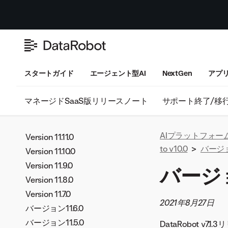
スタートガイド
エージェント型AI
NextGen
アプ
マネージドSaaS版リリースノート
サポート終了/移
AIプラットフォー
Version 11.11.0
to v10.0
>
バージョン
Version 11.10.0
Version 11.9.0
バージョ
Version 11.8.0
Version 11.7.0
2021年8月27日
バージョン11.6.0
バージョン11.5.0
DataRobot v