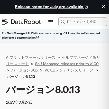
Release notes for July are available
For Self-Managed AI Platform users running v11.1, see the self-managed
platform documentation
AIプラットフォームリリース
>
セルフマネージド版リ
リースノート
>
Self-Managed releases prior to v10.0
>
バージョン8.0.x
>
V8.0.xメンテナンスリリース
>
バージョン8.0.13
バージョン8.0.13
2023年3月27日