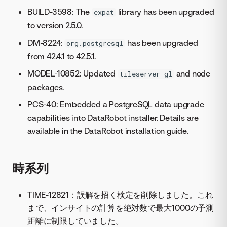
BUILD-3598: The
library has been upgraded
expat
to version 2.5.0.
DM-8224:
has been upgraded
org.postgresql
from 42.4.1 to 42.5.1.
MODEL-10852: Updated
and node
tileserver-gl
packages.
PCS-40: Embedded a PostgreSQL data upgrade
capabilities into DataRobot installer. Details are
available in the DataRobot installation guide.
時系列
TIME-12821：誤解を招く検定を削除しました。これ
まで、インサイトの計算を絶対数で最大1000の予測
距離に制限していました。