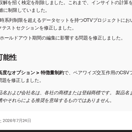
821：誤解を招く検定を削除しました。これまで、インサイトの計算
距離に制限していました。
090：時系列制限を超えるデータセットを持つOTVプロジェクトにお
クテストセクションを修正しました。
098：ホールドアウト期間の編集に影響する問題を修正しました。
可能性
高度なオプション > 特徴量制約
で、ペアワイズ交互作用のCSV
問題を修正しました。
品名および会社名は、各社の商標または登録商標です。 製品名
携やそれらによる推奨を意味するものではありません
。
た
2026年7月24日