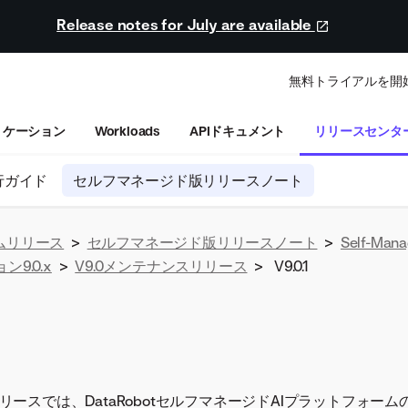
Release notes for July are available
無料トライアルを開
リケーション
Workloads
APIドキュメント
リリースセンタ
行ガイド
セルフマネージド版リリースノート
ムリリース
>
セルフマネージド版リリースノート
>
Self-Mana
ン9.0.x
>
V9.0メンテナンスリリース
>
V9.0.1
9.0.1リリースでは、DataRobotセルフマネージドAIプラットフォ