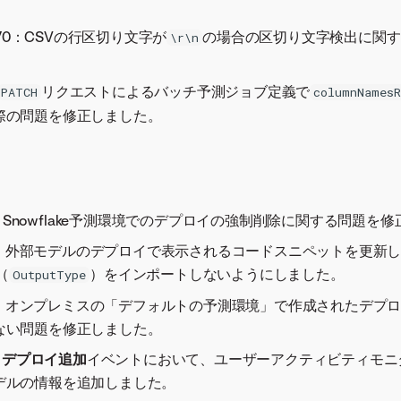
1670：CSVの行区切り文字が
の場合の区切り文字検出に関す
\r\n
リクエストによるバッチ予測ジョブ定義で
PATCH
columnNames
際の問題を修正しました。
155：Snowflake予測環境でのデプロイの強制削除に関する問題を
288：外部モデルのデプロイで表示されるコードスニペットを更新
（
）をインポートしないようにしました。
OutputType
253：オンプレミスの「デフォルトの予測環境」で作成されたデプ
ない問題を修正しました。
：
デプロイ追加
イベントにおいて、ユーザーアクティビティモニ
デルの情報を追加しました。