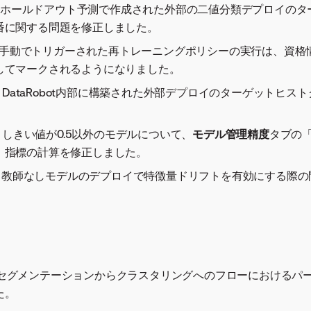
67：ホールドアウト予測で作成された外部の二値分類デプロイの
番に関する問題を修正しました。
42：手動でトリガーされた再トレーニングポリシーの実行は、資
してマークされるようになりました。
98：DataRobot内部に構築された外部デプロイのターゲットヒ
55：しきい値が0.5以外のモデルについて、
モデル管理精度
タブの
」指標の計算を修正しました。
49：教師なしモデルのデプロイで特徴量ドリフトを有効にする際
787：セグメンテーションからクラスタリングへのフローにおける
た。