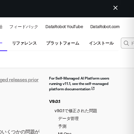
始
フィードバック
DataRobot YouTube
DataRobot.com
ー
リファレンス
プラットフォーム
インストール
For Self-Managed AI Platform users
ged releases prior
running v11.1, see the self-managed
platform documentation
V9.0.1
v9.0.1で修正された問題
データ管理
予測
ームのいくつかの問題が
MLOps