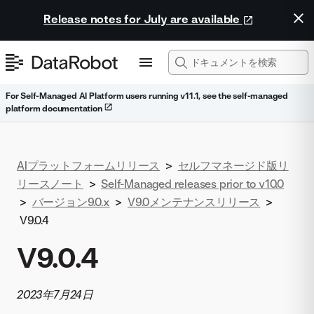
Release notes for July are available
For Self-Managed AI Platform users running v11.1, see the self-managed
platform documentation
AIプラットフォームリリース
>
セルフマネージド版リ
リースノート
>
Self-Managed releases prior to v10.0
>
バージョン9.0.x
>
V9.0メンテナンスリリース
>
V9.0.4
V9.0.4
2023年7月24日