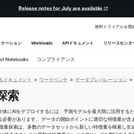
Release notes for July are available
無料トライアルを開
リケーション
Workloads
APIドキュメント
リリースセンタ
ot Notebooks
コンプライアンス
関するドキュメント
>
ワークベンチ
>
データプレパレーション
>
探索
全体にAIをデプロイするには、予測モデルを最大限に活用する
る必要があります。 データの開始ポイントに適切な特徴量が含
特徴量探索は、多数のデータセットから新しい特徴量を検索し生