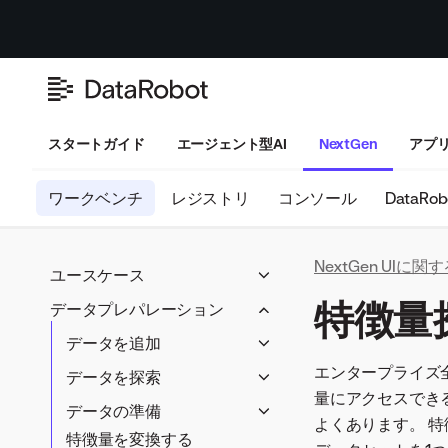
スタートガイド
エージェント型AI
NextGen
アプ
ワークベンチ
レジストリ
コンソール
DataRob
NextGen UIに
ユースケース
ユースケースの概要
特徴量
データプレパレーション
ユースケースの管理
データを追加
価値の追跡
データ接続
エンタープライズ
データを探索
リスクを評価
量にアクセスでき
データレジストリ
EDA1のインサイト
データの準備
よくあります。 
ローカルファイル
特徴量セット
特徴量を変換する
ラングラー