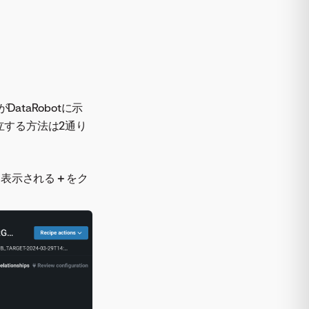
taRobotに示
立する方法は2通り
に表示される
＋
をク