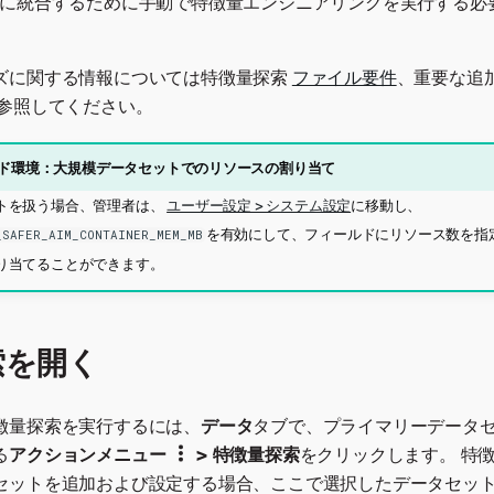
つに統合するために手動で特徴量エンジニアリングを実行する必
ズに関する情報については特徴量探索
ファイル要件
、重要な追
参照してください。
ド環境：大規模データセットでのリソースの割り当て
トを扱う場合、管理者は、
ユーザー設定 > システム設定
に移動し、
を有効にして、フィールドにリソース数を指
_SAFER_AIM_CONTAINER_MEM_MB
り当てることができます。
索を開く
徴量探索を実行するには、
データ
タブで、プライマリーデータ
る
アクションメニュー
> 特徴量探索
をクリックします。 特
セットを追加および設定する場合、ここで選択したデータセッ