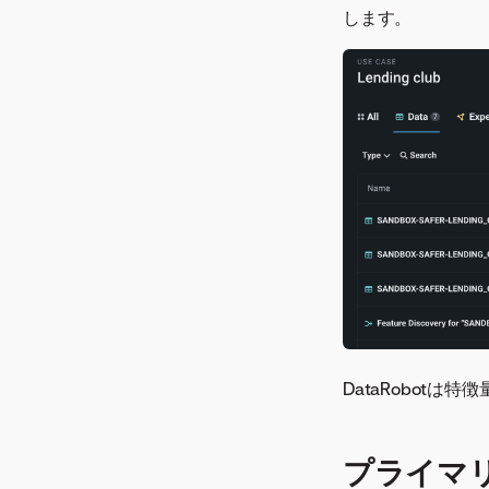
ント
します。
混同行列
ダウンロード
Eureqaモデル
特徴量ごとの作用
特徴量のインパクト
予測距離ごとの精度
予測値と実測値の比較
ハイパーパラメーターのチ
ューニング
画像埋め込み
個々の予測の説明
個々の予測の説明
DataRobot
（XEMP）
リフトチャート
ログ
プライマ