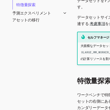
データセットを1
URL
特徴量探索
SQLエディター
ラングリングレシピの構
す。
築
予測エクスペリメント
レシピのパブリッシュ
データセットサイ
ラングリング操作の追加
アセットの移行
エクスペリメントを作成
連する
考慮事項
を
時間認識ラングリング
エクスペリメントを管理
時間と無関係のエクスペ
リメント
エクスペリメントの設定
セルフマネージ
モデルを評価
教師あり予測モデリング
データインサイトの分析
時間認識エクスペリメン
位置ごとの精度
大規模なデータセッ
ノーコードアプリケーショ
教師なし予測モデリング
ト
ブループリントリポジトリ
時系列の精度
ン
XLARGE_MM_WORKER
高度なエクスペリメント
時間を認識する基本的な
モデル リーダーボード
異常評価
の計算リソースを割
予測の作成
アプリケーションを管理
設定
モデリング
外部テストデータを追加
位置ごとの異常
アプリケーションの作成
時間認識予測
エクスペリメントのインサ
時間経過に伴う異常
アプリケーションの編集と
特徴量変換を用いた予測
イト
特徴量探
使用
アテンションマップ
時系列予測
モデルを比較
アプリケーションのリファ
ブループリント
教師なし時間認識モデリ
モデルの追加/再トレーニ
レンス
クラスターインサイト
ワークベンチで特
ング
ング
係数
セットの右側にあ
コンポーザブルブループリ
コンプライアンスドキュメ
カンダリーデータ
ントの編集