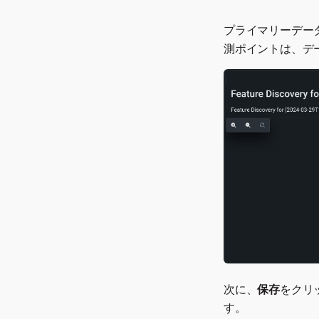
指標スコア
モデル情報
プライマリーデー
モデルのイテレーション
測ポイントは、デ
多ラベルラベルごとの指標
ニューラルネットワーク視
覚化ツール
期間精度
格付表
関連アセット
残差
ROC曲線
系列のインサイト
特徴量ごとのSHAP分布
安定性
ワードクラウド
次に、
保存
をクリ
す。