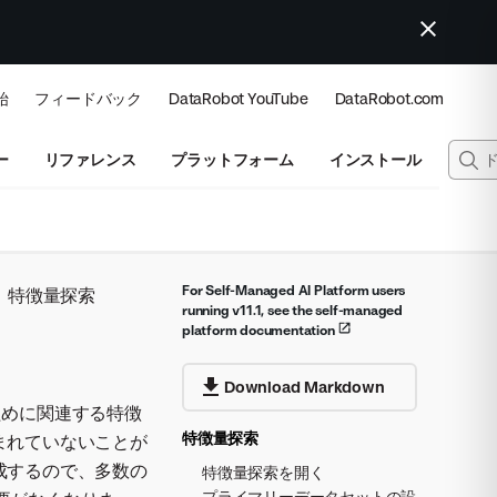
始
フィードバック
DataRobot YouTube
DataRobot.com
ー
リファレンス
プラットフォーム
インストール
For Self-Managed AI Platform users
特徴量探索
running v11.1, see the self-managed
platform documentation
Download Markdown
ために関連する特徴
特徴量探索
まれていないことが
成するので、多数の
特徴量探索を開く
プライマリーデータセットの設