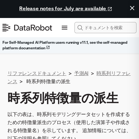
Release notes for July are available
For Self-Managed AI Platform users running v11.1, see the self-managed
platform documentation
リファレンスドキュメント
>
予測AI
>
時系列リファレ
ンス
>
時系列特徴量の派生
時系列特徴量の派生
以下の表は、時系列モデリングデータセットを作成する
ための特徴量派生のプロセス（使用した演算子や作成さ
れる特徴量名）を示しています。 追加情報については、
以下の説明を参照してください。