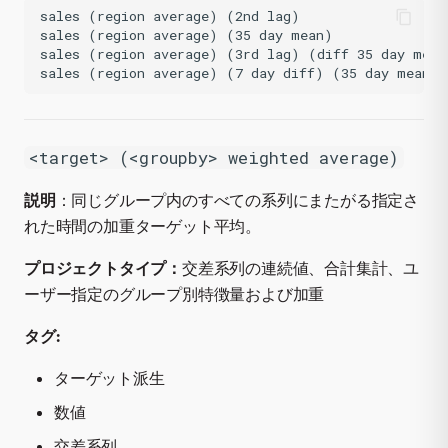
sales (region average) (2nd lag)

sales (region average) (35 day mean)

sales (region average) (3rd lag) (diff 35 day mean)
<target> (<groupby> weighted average)
説明
：同じグループ内のすべての系列にまたがる指定さ
れた時間の加重ターゲット平均。
プロジェクトタイプ：
交差系列の連続値、合計集計、ユ
ーザー指定のグループ別特徴量および加重
タグ:
ターゲット派生
数値
交差系列