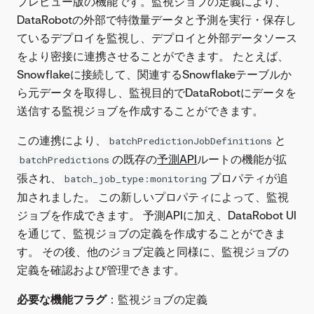
プレビュー版の機能です。監視ジョブの定義により、
DataRobotの外部で特徴量データと予測を実行・保存し
ているデプロイを監視し、デプロイと外部データソース
をより密接に連携させることができます。 たとえば、
Snowflakeに接続して、関連するSnowflakeテーブルか
ら元データを取得し、監視目的でDataRobotにデータを
送信する監視ジョブを作成することができます。
この連携により、
と
batchPredictionJobDefinitions
の既存の
予測API
ルートの機能が拡
batchPredictions
張され、
プロパティが追
batch_job_type:monitoring
加されました。 この新しいプロパティによって、監視
ジョブを作成できます。 予測APIに加え、DataRobot UI
を通じて、監視ジョブの定義を作成することができま
す。 その後、他のジョブ定義と同様に、監視ジョブの
定義を確認および管理できます。
必要な機能フラグ
：監視ジョブの定義