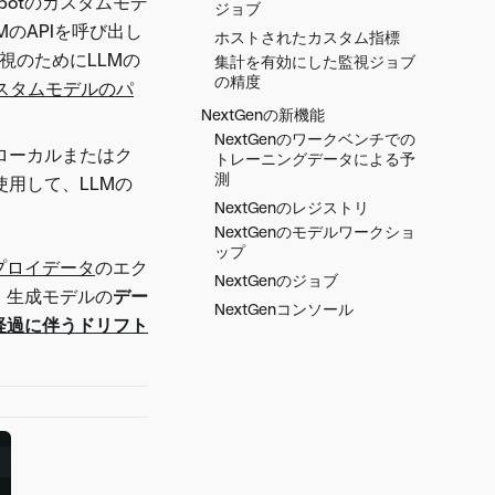
Robotのカスタムモデ
ジョブ
のAPIを呼び出し
ホストされたカスタム指標
監視のためにLLMの
集計を有効にした監視ジョブ
の精度
スタムモデルのパ
NextGenの新機能
NextGenのワークベンチでの
ローカルまたはク
トレーニングデータによる予
測
用して、LLMの
NextGenのレジストリ
NextGenのモデルワークショ
ップ
プロイデータ
のエク
NextGenのジョブ
 生成モデルの
デー
NextGenコンソール
経過に伴うドリフト