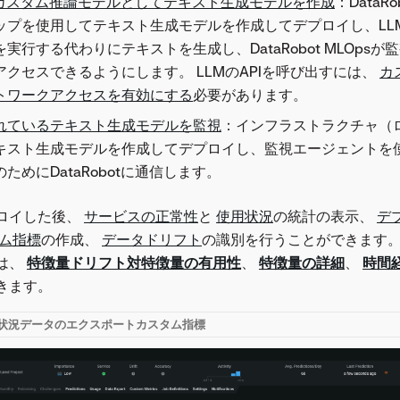
otでカスタム推論モデルとしてテキスト生成モデルを作成
：Data
ップを使用してテキスト生成モデルを作成してデプロイし、LLM
実行する代わりにテキストを生成し、DataRobot MLOpsが
クセスできるようにします。 LLMのAPIを呼び出すには、
カ
トワークアクセスを有効にする
必要があります。
れているテキスト生成モデルを監視
：インフラストラクチャ（
キスト生成モデルを作成してデプロイし、監視エージェントを使
ためにDataRobotに通信します。
ロイした後、
サービスの正常性
と
使用状況
の統計の表示、
デ
ム指標
の作成、
データドリフト
の識別を行うことができます。
は、
特徴量ドリフト対特徴量の有用性
、
特徴量の詳細
、
時間
きます。
状況
データのエクスポート
カスタム指標