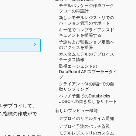
モデルパッケージ作成ワーク
フローの再設計
新しいモデルレジストリでの
バージョン管理のサポート
キー値でコンプライアンスド
キュメントを拡張する
予測および監視ジョブ定義へ
のアクセスを拡張
カスタムモデルのデプロイス
テータス情報
監視エージェントの
DataRobot APIスプーラータイ
プ
クライアント側の集計での自
動サンプリング
バッチ予測でのDatabricks
JDBCへの書き戻しをサポート
をデプロイして、
新しいプレビュー機能
ム指標の作成がで
デプロイのリアルタイム通知
デプロイ予測のバッチ監視
モデルレジストリのカスタム