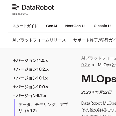
Release v11.0
スタートガイド
GenAI
NextGen UI
Classic UI
AIプラットフォームリリース
サポート終了/移行ガ
AIプラットフォー
バージョン11.0.x
9.2.x
>
MLOps
バージョン10.2.x
アプリケーション（V11.0）
MLOp
バージョン10.1.x
生成AI（V11.0）
生成AI（V10.2）
バージョン10.0.x
データとモデリング
データとモデリング
データ、モデリング、アプ
2023年11月22日
（V11.0）
（V10.2）
リ（V10.1）
バージョン9.2.x
データ、モデリング、アプ
コードファースト（V11.0）
コードファースト（V10.2）
コードファースト（V10.1）
リ（V10.0）
DataRobot 
データ、モデリング、アプ
その他の詳細につ
MLOpsと予測（V11.0）
MLOpsと予測（V10.2）
MLOpsと予測（V10.1）
コードファースト（V10.0）
リ（V9.2）