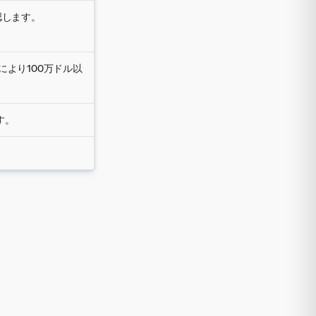
認します。
より100万ドル以
す。