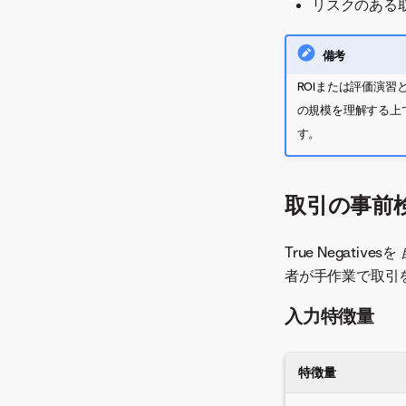
リスクのある
備考
ROIまたは評価演
の規模を理解する上
す。
取引の事前
True Negativesを
者が手作業で取引
入力特徴量
特徴量