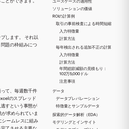
ることができます。
ユースケースの適用性
ソリューションの価値
ROIの計算例
取引の事前検査による時間短縮
入力特徴量
プします。 それ以
計算方法
と問題の枠組みにつ
毎年検出される追加不正の計算
入力特徴量
計算方法
年間総節減額の見積もり：
102万5,000ドル
注意事項
頼って、毎週数千件
データ
celのスプレッド
データプレパレーション
見逃すという事態が
特徴量とサンプルデータ
法が求められていま
探索的データ解析（EDA）
にシームレスに組み
モデリングとインサイト
を完了させる主要な