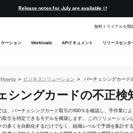
Release notes for July are available
無料トライアルを開
リケーション
Workloads
APIドキュメント
リリースセンタ
How-to
>
ビジネスソリューション
>
パーチェシングカード
ェシングカードの不正検
では、パーチェシングカード取引の100％を確認し、手作業に
の取引を特定できるモデルを構築します。 このソリューション
クの多くを自動化するだけでなく、組織レベルで予測を集計す