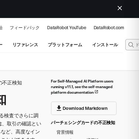
始
フィードバック
DataRobot YouTube
DataRobot.com
ー
リファレンス
プラットフォーム
インストール
For Self-Managed AI Platform users
の不正検知
running v11.1, see the self-managed
platform documentation
知
Download Markdown
よる検査でさらに調
パーチェシングカードの不正検知
は、取引の確認とい
るなど、高度なイン
背景情報