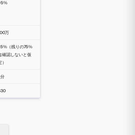
95%
100万
25%（残りの75%
は確認しないと仮
定）
2分
$30