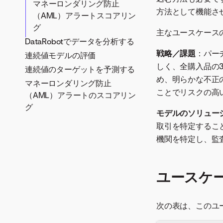
マネーロンダリング防止
方法として機能さ
（AML）アラートスコアリン
グ
主なユースケース
DataRobotでデータを分析する
戦略／課題
：パー
連続値モデルの評価
しく、全購入品の
連続値のターゲットを予測する
め、明らかな不正
マネーロンダリング防止
ことでリスクの高
（AML）アラートのスコアリン
グ
モデルのソリュー
取引を特定するこ
機関を特定し、監
ユースケ
次の表は、このユ