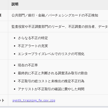
説明
類
公共部門／銀行・金融／パーチェシングカードの不正検知
監査役室や不正調査部門のリーダー、不正調査の担当者、デー
さらなる不正の特定
不正アラートの充実
エンタープライズレベルでのリスクの可視化
現在の不正率
最終的に不正と判断される調査済み取引の割合
不正取引の総コストと未検出の推定不正行為
アナリストが不正取引の確認に費やした時間
ット
synth_training_fe.csv.zip