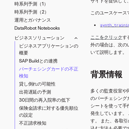
サイトを提供して
時系列予測（1）
時系列予測（2）
このユースケース
運用とガバナンス
synth_traini
DataRobot Notebooks
ここをクリック
す
ビジネスソリューション
外の場合は、次の
ビジネスアプリケーションの
いて説明します。
概要
SAP Buildとの連携
パーチェシングカードの不正
背景情報
検知
貸し倒れの可能性
多くの監査役室や
出荷遅延の予測
のパーチェシングカ
30日間の再入院率の低下
シートを使って手
保険金請求に対する優先順位
発生しています。
の設定
す。 また、各取
不正請求検知
込む方法も必要で