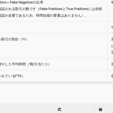
ve + False Negativeの比率
る取引の数です（False PositivesとTrue Positivesには依然
確認が必要であるため、時間短縮の要素はありません）。
る取引の割合（%）
費やした平均時間（1取引当たり）
れているFTE）
式
値