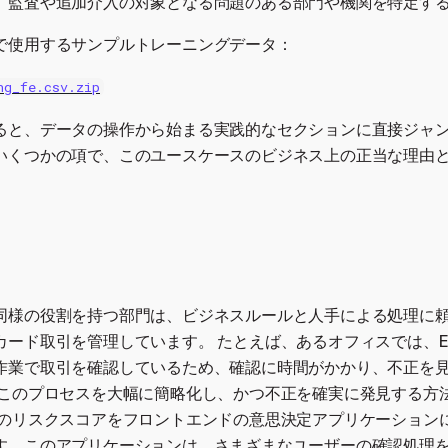
、監査や追加介入の対象となる問題のある部門や機関を特定す
で使用するサンプルトレーニングデータ：
ng_fe.csv.zip
ると、データの操作から始まる実践的なセクションに直接ジャン
いくつかの項で、このユースケースのビジネス上の正当な理由
同様の役割を持つ部門は、ビジネスルールと人手による処理に
ード取引を管理しています。 たとえば、あるオフィスでは、Ex
作業で取引を確認しているため、確認に時間がかかり、不正を
 このプロセスを大幅に簡略化し、かつ不正を確実に発見する方
引のリスクスコアをフロントエンドの意思決定アプリケーション
す。このアプリケーションは、さまざまなユーザーの確認処理