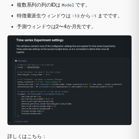
複数系列の列のIDは
です。
Model
特徴量派生ウィンドウは
から
までです。
-13
-1
予測ウィンドウは2〜4か月先です。
詳しくはこちら：