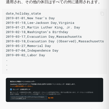
適用され、その他の休日はすべての州に適用されます。
date,holiday,state

2019-01-01,New Year's Day

2019-01-18,Lee-Jackson Day,Virginia

2019-01-21,Martin Luther King, Jr. Day

2019-02-18,Washington's Birthday

2019-03-17,Evacuation Day,Massachusetts

2019-03-18,Evacuation Day (Observed),Massachusetts

2019-05-27,Memorial Day

2019-07-04,Independence Day

2019-09-02,Labor Day

.

.
