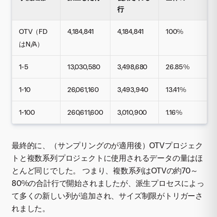
行
OTV（FD
4,184,841
4,184,841
100%
はN/A）
1-5
13,030,580
3,498,680
26.85%
1-10
26,061,160
3,493,940
13.41%
1-100
260,611,600
3,010,900
1.16%
最終的に、（サンプリングのが適用後）OTVプロジェク
トと複数系列プロジェクトに使用されるデータの量はほ
とんど同じでした。 つまり、複数系列はOTVの約70～
80%の合計行で開始されましたが、派生プロセスによっ
て多くの新しい列が追加され、サイズ制限がトリガーさ
れました。