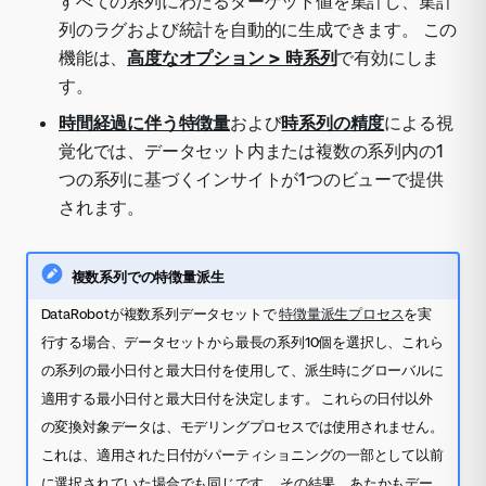
すべての系列にわたるターゲット値を集計し、集計
列のラグおよび統計を自動的に生成できます。 この
機能は、
高度なオプション > 時系列
で有効にしま
す。
時間経過に伴う特徴量
および
時系列の精度
による視
覚化では、データセット内または複数の系列内の1
つの系列に基づくインサイトが1つのビューで提供
されます。
複数系列での特徴量派生
DataRobotが複数系列データセットで
特徴量派生プロセス
を実
行する場合、データセットから最長の系列10個を選択し、これら
の系列の最小日付と最大日付を使用して、派生時にグローバルに
適用する最小日付と最大日付を決定します。 これらの日付以外
の変換対象データは、モデリングプロセスでは使用されません。
これは、適用された日付がパーティショニングの一部として以前
に選択されていた場合でも同じです。 その結果、あたかもデー