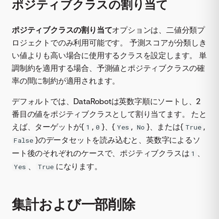
ポジティブクラスの割り当て
ポジティブクラスの割り当て
オプションは、二値分類プ
ロジェクトでのみ利用可能です。 予測スコアが分類しき
い値よりも高い場合に使用するクラスを設定します。 単
調制約を適用する場合、予測値とポジティブクラスの確
率の間に制約が適用されます。
デフォルトでは、DataRobotは英数字順にソートし、2
番目の値をポジティブクラスとして割り当てます。 たと
えば、ターゲットが{
,
}、{
,
}、または{
,
1
0
Yes
No
True
}のデータセットを読み込むと、英数字によるソ
False
ート後のそれぞれのケースで、ポジティブクラスは
、
1
、
になります。
Yes
True
集計および一部削除