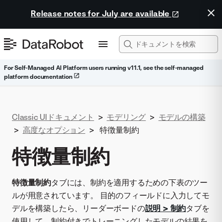
Release notes for July are available
For Self-Managed AI Platform users running v11.1, see the self-managed
platform documentation
Classic UIドキュメント
>
モデリング
>
モデルの構築
>
高度なオプション
>
特徴量制約
特徴量制約
特徴量制約
タブには、制約を適用するための下表のツー
ルが用意されています。 目的のフィールドに入力してモ
デルを構築したら、リーダーボードの
説明 > 制約
タブを
使用して、制約付きでトレーニングしたモデルの結果を