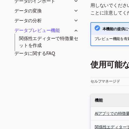
データのインポート
用しないでくださ
アセットの管理
DataRobotへの直接インポー
データの変換
ことに注意してく
アセットの操作
ト
交互作用ベースの変換
データの分析
スナップショットのスケジュ
大規模データセット
特徴量探索
EDAによるデータ品質の評価
本機能の提供に
データプレビュー機能
ール
大規模データセットの高速
手動変換
データ品質評価
エンドツーエンドの特徴量
Spark SQLでのデータの準備
関係性エディターで特徴量セ
プレビュー機能を有効
EDA
探索
ヒストグラムを使用した特徴
ットを作成
量の分析
特徴量探索プロジェクトの
データに関するFAQ
設定
頻出値の分析
使用可能
Snowflakeインテグレーシ
特徴量の詳細
ョン
探索的空間データ分析
特徴量探索の設定
セルフマネージド
（ESDA）
時間認識特徴量エンジニア
特徴量の関連性
リング
取込みと変換にデータパイプ
機能
派生した特徴量
ラインを使用
予測
AIアプリでの特徴
関係性エディター