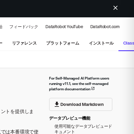
始
フィードバック
DataRobot YouTube
DataRobot.com
ー
リファレンス
プラットフォーム
インストール
Class
For Self-Managed AI Platform users
running v11.1, see the self-managed
platform documentation
Download Markdown
メントを提供しま
データプレビュー機能
使用可能なデータプレビュード
点では本番環境で使
キュメント