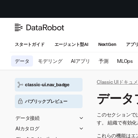
スタートガイド
エージェント型AI
NextGen
アプ
データ
モデリング
AIアプリ
予測
MLOps
Classic UIドキ
classic-ui.nav_badge
データ
パブリックプレビュー
このセクションで
データ接続
す。 組織で有効
セキュアな構成の共有
AIカタログ
データ接続
これらの機能はエ
データのロード