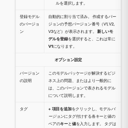
ルを選択します。
登録モデル
自動的に割り当て済み。 作成するバー
のバージョ
ジョンの予想バージョン番号（V1, V2,
ン
V3など）が表示されます。
新しいモ
デルを登録
を選択すると、これは常に
V1
になります。
オプション設定
バージョン
このモデルパッケージが解決するビジ
の説明
ネス上の問題、またはより一般的に
は、このバージョンで表されるモデル
について説明します。
タグ
+ 項目を追加
をクリックし、モデル
バ
ージョン
にタグ付けする各キーと値の
ペアの
キー
と
値
を入力します。 タグは