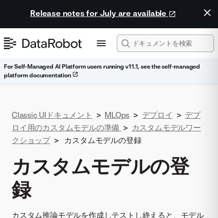
Release notes for July are available
For Self-Managed AI Platform users running v11.1, see the self-managed
platform documentation
Classic UIドキュメント
>
MLOps
>
デプロイ
>
デプ
ロイ用のカスタムモデルの準備
>
カスタムモデルワー
クショップ
>
カスタムモデルの登録
カスタムモデルの登
録
カスタム推論モデルを作成しテストし終えると、モデル