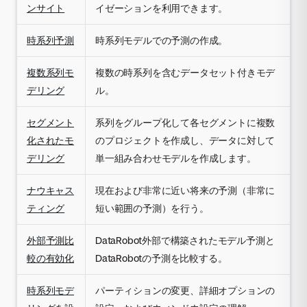
ンサイト
イゼーションを利用できます。
時系列予測
時系列モデルでの予測の作成。
複数系列モ
複数の時系列を含むデータセット付きモデ
デリング
ル。
セグメント
系列をグループ化して各セグメントに複数
化されたモ
のプロジェクトを作成し、データに対して
デリング
単一組み合わせモデルを作成します。
ナウキャス
現在および非常に近い将来の予測（非常に
ティング
短い範囲の予測）を行う。
外部予測比
DataRobot外部で構築されたモデル予測と
較の有効化
DataRobotの予測を比較する。
時系列モデ
パーティションの変更、詳細オプションの