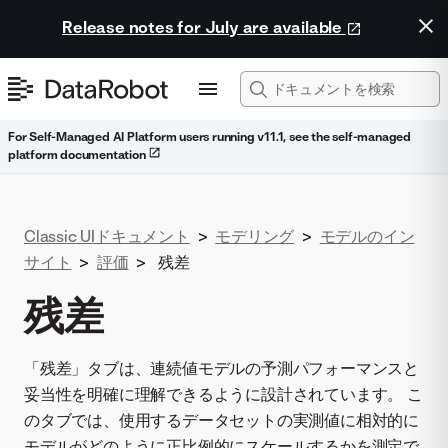
Release notes for July are available
For Self-Managed AI Platform users running v11.1, see the self-managed
platform documentation
Classic UIドキュメント
>
モデリング
>
モデルのイン
サイト
>
評価
>
残差
残差
「残差」タブは、連続値モデルの予測パフォーマンスと
妥当性を明確に理解できるように設計されています。 こ
のタブでは、使用するデータセットの実測値に相対的に
モデルがどのように正比例的にスケールするかを測定で