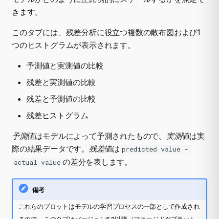
きます。
このタブには、残差分析に役立つ複数の散布図および1
つのヒストグラムが表示されます。
予測値と実測値の比較
残差と実測値の比較
残差と予測値の比較
残差ヒストグラム
予測
値はモデルによって予測されたもので、
実測
値は実
際の結果データです。
残差
値は
predicted value -
の差分を表します。
actual value
備考
これらのプロットはモデルの学習プロセスの一部として作成され
るので、このタブはバージョン5.2以降（マネージドAIプラット