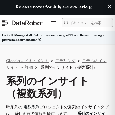
Release notes for July are available
For Self-Managed AI Platform users running v11.1, see the self-managed
platform documentation
Classic UIドキュメント
>
モデリング
>
モデルのイン
サイト
>
評価
>
系列のインサイト（複数系列）
系列のインサイト
（複数系列）
時系列の
複数系列
プロジェクトの
系列のインサイト
タブ
は、系列固有の情報を提供します。 （
系列のインサイ