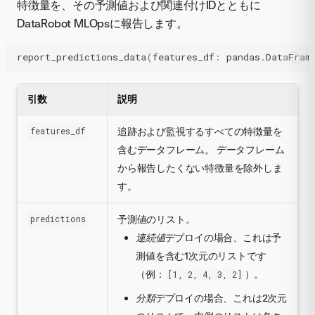
特徴量を、その予測値および関連付けIDとともに
DataRobot MLOpsに報告します。
report_predictions_data
(
features_df
:
pandas
.
DataFram
引数
説明
追跡および監視するすべての特徴量を
features_df
含むデータフレーム。 データフレーム
から報告したくない特徴量を除外しま
す。
予測値のリスト。
predictions
連続値
デプロイの場合、これは予
測値を含む1次元のリストです
（例：
）。
[1, 2, 4, 3, 2]
分類
デプロイの場合、これは2次元