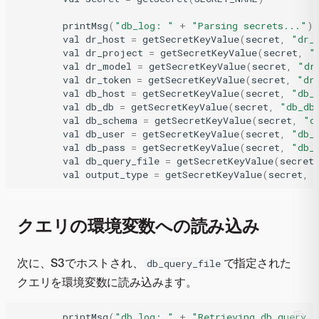
printMsg
(
"db_log: "
+
"Parsing secrets..."
)
val
dr_host
=
getSecretKeyValue
(
secret
,
"dr_
val
dr_project
=
getSecretKeyValue
(
secret
,
"
val
dr_model
=
getSecretKeyValue
(
secret
,
"dr
val
dr_token
=
getSecretKeyValue
(
secret
,
"dr
val
db_host
=
getSecretKeyValue
(
secret
,
"db_
val
db_db
=
getSecretKeyValue
(
secret
,
"db_db
val
db_schema
=
getSecretKeyValue
(
secret
,
"d
val
db_user
=
getSecretKeyValue
(
secret
,
"db_
val
db_pass
=
getSecretKeyValue
(
secret
,
"db_
val
db_query_file
=
getSecretKeyValue
(
secret
val
output_type
=
getSecretKeyValue
(
secret
,
クエリの環境変数への読み込み
次に、S3でホストされ、
で指定された
db_query_file
クエリを環境変数に読み込みます。
printMsg
(
"db_log: "
+
"Retrieving db query..