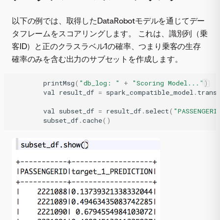
以下の例では、取得したDataRobotモデルを通じてデー
タフレームをスコアリングします。 これは、識別列（乗
客ID）と正のクラスラベル1の確率、つまり乗客の生存
確率のみを含む出力のサブセットを作成します。
printMsg
(
"db_log: "
+
"Scoring Model..."
)
val
result_df
=
spark_compatible_model
.
trans
val
subset_df
=
result_df
.
select
(
"PASSENGERI
subset_df
.
cache
()