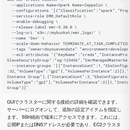
  --applications Name=Spark Name=Zeppelin \

  --configurations '[{"Classification":"spark","Prope
  --service-role EMR_DefaultRole \

  --enable-debugging \

  --release-label emr-5.30.0 \

  --log-uri 's3n://mybucket/emr_logs/' \

  --name 'Dev' \

  --scale-down-behavior TERMINATE_AT_TASK_COMPLETION
  --tags "owner=doyouevendata" "environment=developm
  --ec2-attributes '{"KeyName":"creds","InstanceProf
SlaveSecurityGroup":"sg-123456","EmrManagedMasterSec
  --instance-groups '[{"InstanceCount":1,"EbsConfigu
:32,"VolumeType":"gp2"},"VolumesPerInstance":2}]},"
Instance Group"},{"InstanceCount":2,"EbsConfiguratio
VolumeType":"gp2"},"VolumesPerInstance":2}]},"Insta
GUIでクラスターに関する接続の詳細を確認できます。
サーバーにログオンして、追加の設定アイテムを指定し
ます。 SSH経由で端末にアクセスできます。これには、
公開IPまたはDNSアドレスが必要であり、EC2クラスタ