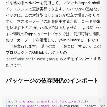
ジを含めるヘルパーを使用して、マシン上のspark-shell
インスタンスで直接実行できます。 いくつかの迅速なデ
バッグに、この対話型セッションが役立つ場合がありま
すが、マスターノードのみを使用するため、コード開発
を反復するのに適した環境ではありません。 より使いや
すい環境のZeppelinノートブックでは、使用可能な複数
のワーカーノードを活用して、yarn-clusterモードでコ
ードを実行します。 以下のコードをコピーするか、この
プロジェクトのGitHubリポジトリの
からメモをインポートする
snowflake_scala_note.json
だけです。
パッケージの依存関係のインポート
import
org.apache.spark.sql.functions.
{
col
}
import
org.apache.spark.sql.
{
DataFrame
,
Dataset
,
Spa