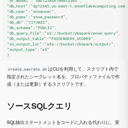
"dr_model"
:
"5ec123456789012345"
,
"db_host"
:
"dp12345.us-east-1.snowflakecomputing.com"
"db_user"
:
"snowuser"
,
"db_pass"
:
"snow_password"
,
"db_db"
:
"TITANIC"
,
"db_schema"
:
"PUBLIC"
,
"db_query_file"
:
"s3://bucket/ybspark/snow.query"
,
"db_output_table"
:
"PASSENGERS_SCORED"
,
"s3_output_loc"
:
"s3a://bucket/ybspark/output/"
,
"output_type"
:
"s3"
}
はCLIを利用して、スクリプト内で
create_secrets.sh
指定されたシークレット名を、プロパティファイルで作
成（または更新）するスクリプトです。
ソースSQLクエリ
SQL抽出ステートメントをコードに入れる代わりに、実