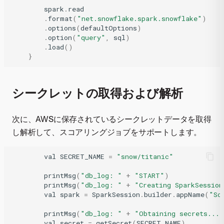
spark
.
read
.
format
(
"net.snowflake.spark.snowflake"
)
.
options
(
defaultOptions
)
.
option
(
"query"
,
sql
)
.
load
()
}
シークレットの取得および解析
次に、AWSに保存されているシークレットデータを取得
し解析して、スコアリングジョブをサポートします。
val
SECRET_NAME
=
"snow/titanic"
printMsg
(
"db_log: "
+
"START"
)
printMsg
(
"db_log: "
+
"Creating SparkSession
val
spark
=
SparkSession
.
builder
.
appName
(
"Sc
printMsg
(
"db_log: "
+
"Obtaining secrets..."
val
secret
=
getSecret
(
SECRET_NAME
)