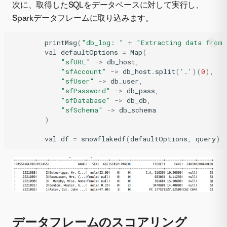
次に、取得したSQLをデータベースに対して実行し、
Sparkデータフレームに取り込みます。
printMsg
(
"db_log: "
+
"Extracting data from 
val
defaultOptions
=
Map
(
"sfURL"
->
db_host
,
"sfAccount"
->
db_host
.
split
(
'.'
)(
0
),
"sfUser"
->
db_user
,
"sfPassword"
->
db_pass
,
"sfDatabase"
->
db_db
,
"sfSchema"
->
db_schema
)
val
df
=
snowflakedf
(
defaultOptions
,
query
)
データフレームのスコアリング