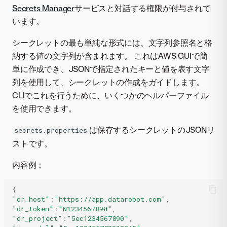
Secrets Manager
サービスと対話する権限が付与されて
います。
シークレットの最も単純な形式には、文字列参照名と格
納する値の文字列が含まれます。 これはAWS GUIで簡
単に作成でき、JSONで指定されたキーと値を表す文字
列を使用して、シークレットの作成をガイドします。
CLIでこれを行うために、いくつかのヘルパーファイル
を使用できます。
は保存するシークレットのJSONリ
secrets.properties
ストです。
内容例：
{
"dr_host"
:
"https://app.datarobot.com"
,
"dr_token"
:
"N1234567890"
,
"dr_project"
:
"5ec1234567890"
,