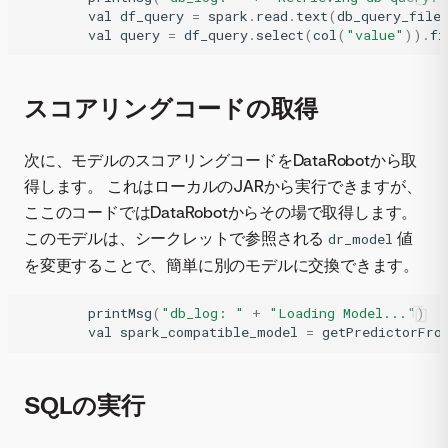
val
df_query
=
spark
.
read
.
text
(
db_query_file
val
query
=
df_query
.
select
(
col
(
"value"
))
.
fi
スコアリングコードの取得
次に、モデルのスコアリングコードをDataRobotから取
得します。 これはローカルのJARから実行できますが、
ここのコードではDataRobotからその場で取得します。
このモデルは、シークレットで参照される
値
dr_model
を変更することで、簡単に別のモデルに交換できます。
printMsg
(
"db_log: "
+
"Loading Model..."
)
val
spark_compatible_model
=
getPredictorFro
SQLの実行