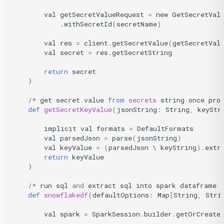
val
getSecretValueRequest
=
new
GetSecretVal
.
withSecretId
(
secretName
)
val
res
=
client
.
getSecretValue
(
getSecretVal
val
secret
=
res
.
getSecretString
return
secret
}
/*
get
secret
value
from
secrets
string
once
pro
def
getSecretKeyValue
(
jsonString
:
String
,
keyStr
implicit
val
formats
=
DefaultFormats
val
parsedJson
=
parse
(
jsonString
)
val
keyValue
=
(
parsedJson
 \ 
keyString
)
.
extr
return
keyValue
}
/*
run
sql
and
extract
sql
into
spark
dataframe
def
snowflakedf
(
defaultOptions
:
Map
[
String
,
Stri
val
spark
=
SparkSession
.
builder
.
getOrCreate