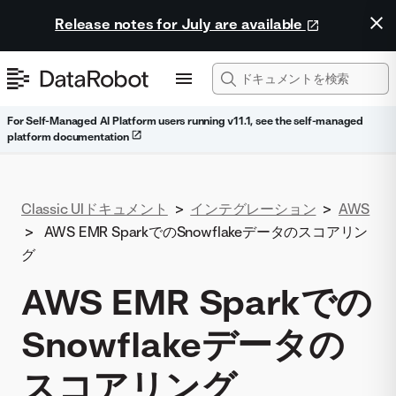
Release notes for July are available
For Self-Managed AI Platform users running v11.1, see the self-managed
platform documentation
Classic UIドキュメント
>
インテグレーション
>
AWS
>
AWS EMR SparkでのSnowflakeデータのスコアリン
グ
AWS EMR Sparkでの
Snowflakeデータの
スコアリング