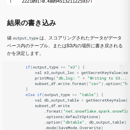
結果の書き込み
値
は、スコアリングされたデータがデータ
output_type
ベース内のテーブル、またはS3内の場所に書き戻される
かを決定します。
if
(
output_type
==
"s3"
)
{
val
s3_output_loc
=
getSecretKeyValue
(
se
printMsg
(
"db_log: "
+
"Writing to S3..."
subset_df
.
write
.
format
(
"csv"
)
.
option
(
"he
}
else
if
(
output_type
==
"table"
)
{
val
db_output_table
=
getSecretKeyValue
(
subset_df
.
write
.
format
(
"net.snowflake.spark.snowfla
.
options
(
defaultOptions
)
.
option
(
"dbtable"
,
db_output_table
)
.
mode
(
SaveMode
.
Overwrite
)