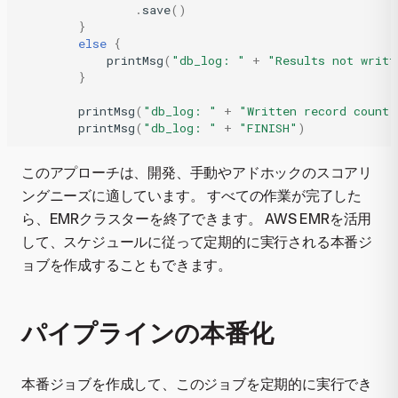
.
save
()
}
else
{
printMsg
(
"db_log: "
+
"Results not writt
}
printMsg
(
"db_log: "
+
"Written record count 
printMsg
(
"db_log: "
+
"FINISH"
)
このアプローチは、開発、手動やアドホックのスコアリ
ングニーズに適しています。 すべての作業が完了した
ら、EMRクラスターを終了できます。 AWS EMRを活用
して、スケジュールに従って定期的に実行される本番ジ
ョブを作成することもできます。
パイプラインの本番化
本番ジョブを作成して、このジョブを定期的に実行でき