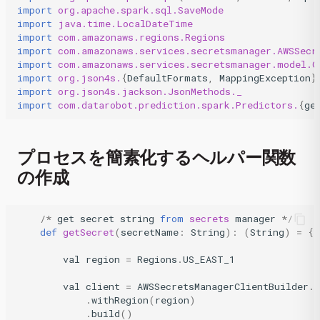
import
org.apache.spark.sql.SaveMode
import
java.time.LocalDateTime
import
com.amazonaws.regions.Regions
import
com.amazonaws.services.secretsmanager.AWSSecr
import
com.amazonaws.services.secretsmanager.model.G
import
org.json4s.
{
DefaultFormats
,
MappingException
}
import
org.json4s.jackson.JsonMethods._
import
com.datarobot.prediction.spark.Predictors.
{
ge
プロセスを簡素化するヘルパー関数
の作成
/*
get
secret
string
from
secrets
manager
*/
def
getSecret
(
secretName
:
String
):
(
String
)
=
{
val
region
=
Regions
.
US_EAST_1
val
client
=
AWSSecretsManagerClientBuilder
.
s
.
withRegion
(
region
)
.
build
()