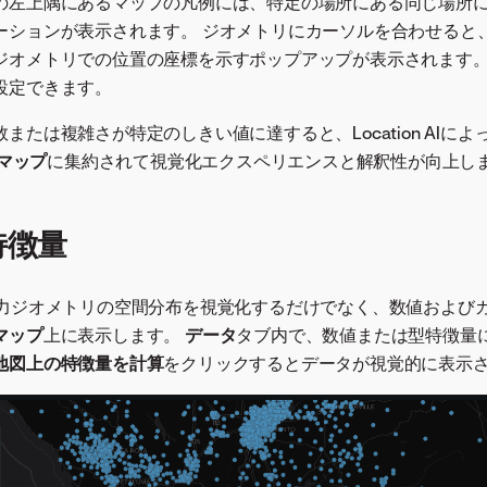
の左上隅にあるマップの凡例には、特定の場所にある同じ場所
ーションが表示されます。 ジオメトリにカーソルを合わせると
ジオメトリでの位置の座標を示すポップアップが表示されます。
設定できます。
または複雑さが特定のしきい値に達すると、Location AIに
度マップ
に集約されて視覚化エクスペリエンスと解釈性が向上し
特徴量
AIは、入力ジオメトリの空間分布を視覚化するだけでなく、数値およ
マップ
上に表示します。
データ
タブ内で、数値または型特徴量
地図上の特徴量を計算
をクリックするとデータが視覚的に表示