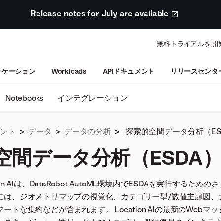
Release notes for July are available
無料トライアルを開
リケーション
Workloads
APIドキュメント
リリースセンタ
Notebooks
インテグレーション
ュメント
>
データ
>
データの分析
>
探索的空間データ分析（ES
空間データ分析（ESDA
cation AIは、DataRobot AutoML環境内でESDAを実行する
には、ジオメトリマップの視覚化、カテゴリー型/数値主題図、
ートな集約などが含まれます。 Location AIの最新のWebマ