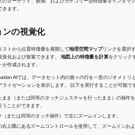
上のターゲット、数値、およびカテゴリー型特徴量をインタラ
できます。
ョンの視覚化
リストから位置特徴量を展開して
地理空間マップ
リンクを選択
視覚化および探索できます。
地図上の特徴量を計算
をクリック
トが作成されます。
cation AIでは、データセット内の個々の行を一意のジオメト
アライゼーションを表示します。 以下を実行することが可能で
たまま（または同等のタッチジェスチャを行ったまま）の操作
行うことができます。
ク（または同等のタッチ操作）で左にズームインします。
の右上隅にあるズームコントロールを使用して、ズームインお