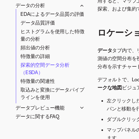
ト
用すると、マップ
交互作用ベースの変換
データの分析
スナップショットのスケジュ
探索、および集約
大規模データセット
特徴量探索
EDAによるデータ品質の評価
ール
大規模データセットの高速
手動変換
データ品質評価
エンドツーエンドの特徴量
Spark SQLでのデータの準備
EDA
ロケーシ
探索
ヒストグラムを使用した特徴
量の分析
特徴量探索プロジェクトの
設定
頻出値の分析
データ
タブ内で、
Snowflakeインテグレーシ
特徴量の詳細
測値の空間分布を
ョン
探索的空間データ分析
分布を示すチャー
特徴量探索の設定
（ESDA）
デフォルトで、Lo
時間認識特徴量エンジニア
特徴量の関連性
リング
ークな地図
ビジュ
取込みと変換にデータパイプ
派生した特徴量
ラインを使用
左クリックし
予測
データプレビュー機能
パンと移動を
データに関するFAQ
関係性エディターで特徴量セ
ダブルクリッ
ットを作成
マップパネル
ます。