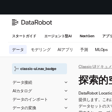
スタートガイド
エージェント型AI
NextGen
アプ
データ
モデリング
AIアプリ
予測
MLOps
Classic UIドキ
classic-ui.nav_badge
探索的
データ接続
セキュアな構成の共有
AIカタログ
DataRobot Lo
データ接続
データのロード
データのインポート
提供します。これ
アセットの管理
データセットのスマ
DataRobotへの直接インポー
データの変換
アセットの操作