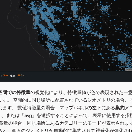
空間での特徴量
の視覚化により、特徴量値が色で表現された一
ます。 空間的に同じ場所に配置されているジオメトリの場合、
れます。 数値特徴量の場合、マップパネルの左下にある
集約
メ
x」、または「avg」を選択することによって、表示に使用する
特徴量の場合、同じ場所にあるカテゴリーのモードが表示されます
ると、個々のジオメトリが自動的に集約されて視覚化が強化さ