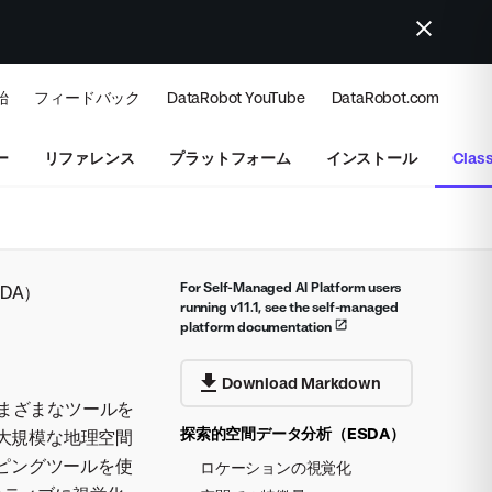
始
フィードバック
DataRobot YouTube
DataRobot.com
ー
リファレンス
プラットフォーム
インストール
Class
For Self-Managed AI Platform users
DA）
running v11.1, see the self-managed
platform documentation
）
Download Markdown
ためのさまざまなツールを
探索的空間データ分析（ESDA）
大規模な地理空間
ッピングツールを使
ロケーションの視覚化