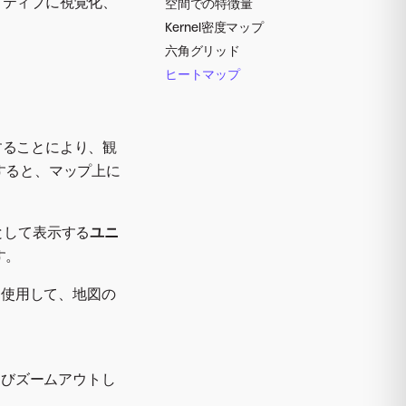
クティブに視覚化、
空間での特徴量
Kernel密度マップ
六角グリッド
ヒートマップ
することにより、観
すると、マップ上に
リとして表示する
ユニ
す。
を使用して、地図の
よびズームアウトし