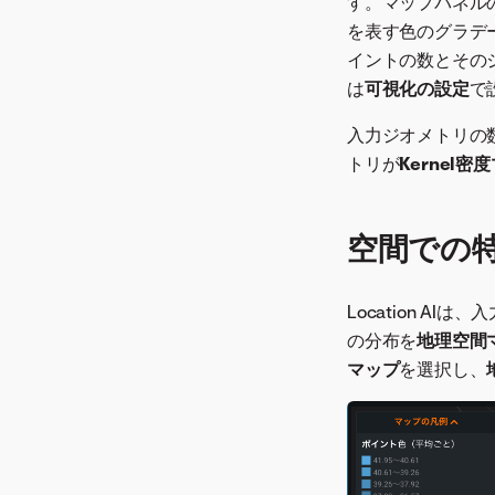
す。マップパネル
を表す色のグラデ
イントの数とその
は
可視化の設定
で
入力ジオメトリの数
トリが
Kernel密
空間での
Location 
の分布を
地理空間
マップ
を選択し、