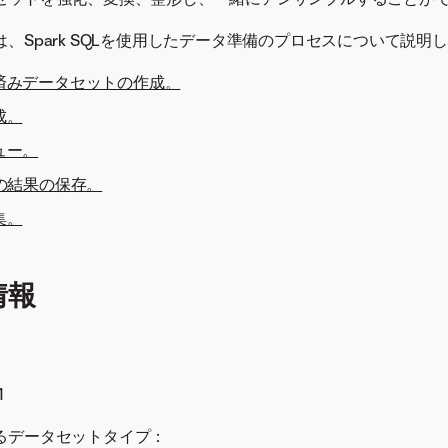
、Spark SQLを使用したデータ準備のプロセスについて説明
済みデータセットの作成。
成。
ュー。
の結果の保存。
集。
情報
1
るデータセットタイプ：