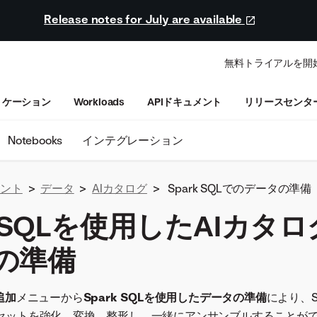
Release notes for July are available
無料トライアルを開
リケーション
Workloads
APIドキュメント
リリースセンタ
Notebooks
インテグレーション
ュメント
>
データ
>
AIカタログ
>
Spark SQLでのデータの準備
k SQLを使用したAIカタ
の準備
追加
メニューから
Spark SQLを使用したデータの準備
により、S
セットを強化、変換、整形し、一緒にアンサンブルすることが