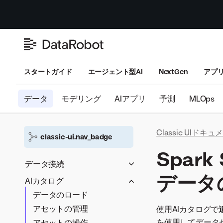
スタートガイド
エージェント型AI
NextGen
アプ
データ
モデリング
AIアプリ
予測
MLOps
Classic UIドキ
classic-ui.nav_badge
Spar
データ接続
データ
セキュアな構成の共有
AIカタログ
データ接続
データのロード
アセットの管理
使用AIカタログで
を使用してデータ
アセットの操作