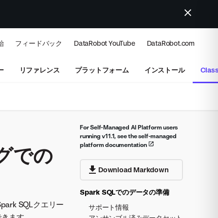
始
フィードバック
DataRobot YouTube
DataRobot.com
ー
リファレンス
プラットフォーム
インストール
Class
For Self-Managed AI Platform users
running v11.1, see the self-managed
platform documentation
ログでの
Download Markdown
Spark SQLでのデータの準備
park SQLクエリー
サポート情報
できます。
アンサンブル済みデータセット