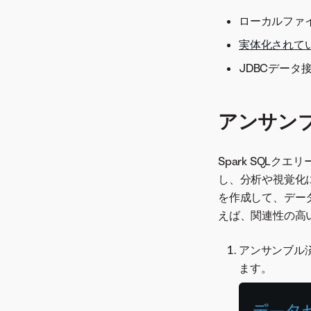
取込みと変換にデータパイプ
派生した特徴量
ラインを使用
ローカルファ
予測
実体化されて
JDBCデータ
アンサン
Spark SQL
し、分析や視覚化
を作成して、デー
えば、関連性の高
アンサンブル
ます。