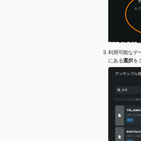
利用可能なデ
にある
選択
を