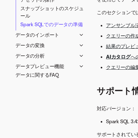
スナップショットのスケジュ
このセクションでは
ール
Spark SQLでのデータの準備
アンサンブル
データのインポート
クエリーの作
DataRobotへの直接インポー
データの変換
結果のプレビ
ト
交互作用ベースの変換
データの分析
AIカタログ
へ
大規模データセット
特徴量探索
EDAによるデータ品質の評価
データプレビュー機能
クエリーの編
大規模データセットの高速
手動変換
データ品質評価
エンドツーエンドの特徴量
データに関するFAQ
関係性エディターで特徴量セ
EDA
探索
ヒストグラムを使用した特徴
ットを作成
サポート
量の分析
特徴量探索プロジェクトの
設定
頻出値の分析
Snowflakeインテグレーシ
特徴量の詳細
対応バージョン：
ョン
探索的空間データ分析
特徴量探索の設定
Spark SQL 3.4.
（ESDA）
時間認識特徴量エンジニア
特徴量の関連性
サポートされてい
リング