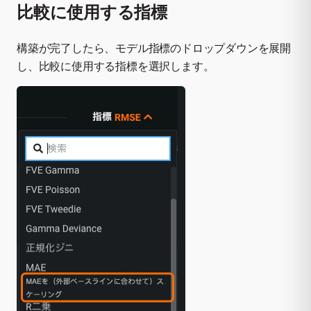
比較に使用する指標
構築が完了したら、モデル指標のドロップダウンを展開
し、比較に使用する指標を選択します。