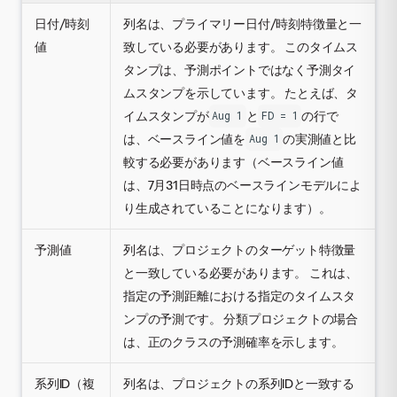
日付/時刻
列名は、プライマリー日付/時刻特徴量と一
値
致している必要があります。 このタイムス
タンプは、予測ポイントではなく予測タイ
ムスタンプを示しています。 たとえば、タ
イムスタンプが
と
の行で
Aug 1
FD = 1
は、ベースライン値を
の実測値と比
Aug 1
較する必要があります（ベースライン値
は、7月31日時点のベースラインモデルによ
り生成されていることになります）。
予測値
列名は、プロジェクトのターゲット特徴量
と一致している必要があります。 これは、
指定の予測距離における指定のタイムスタ
ンプの予測です。 分類プロジェクトの場合
は、正のクラスの予測確率を示します。
系列ID（複
列名は、プロジェクトの系列IDと一致する