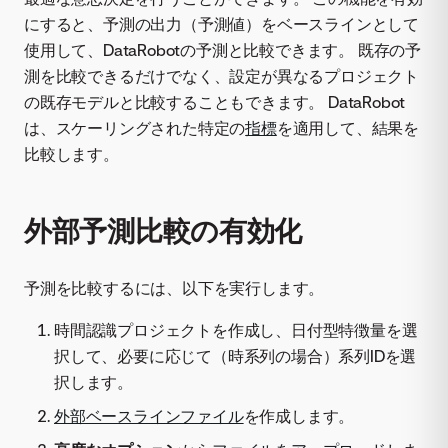
にすると、予測の出力（予測値）をベースラインとして
使用して、DataRobotの予測と比較できます。 既存の予
測を比較できるだけでなく、設定が異なるプロジェクト
の既存モデルと比較することもできます。 DataRobot
は、スケーリングされた特定の
指標
を適用して、結果を
比較します。
外部予測比較の有効化
予測を比較するには、以下を実行します。
時間認識プロジェクトを作成し、日付型特徴量を選
択して、必要に応じて（時系列の場合）系列IDを選
択します。
外部ベースラインファイル
を作成します。