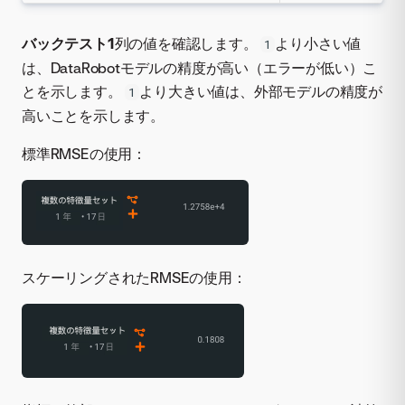
バックテスト1
列の値を確認します。
より小さい値
1
は、DataRobotモデルの精度が高い（エラーが低い）こ
とを示します。
より大きい値は、外部モデルの精度が
1
高いことを示します。
標準RMSEの使用：
スケーリングされたRMSEの使用：