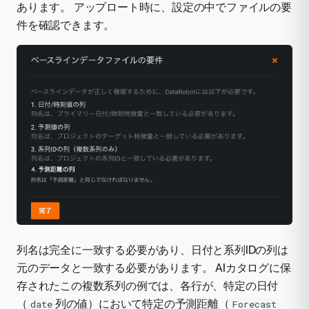
あります。 アップロート時に、設定の中でファイルの要
件を確認できます。
列名は完全に一致する必要があり、日付と系列IDの列は
元のデータと一致する必要があります。 AIカタログに保
存されたこの複数系列の例では、各行が、特定の日付
（
列の値）において特定の予測距離（
date
Forecast