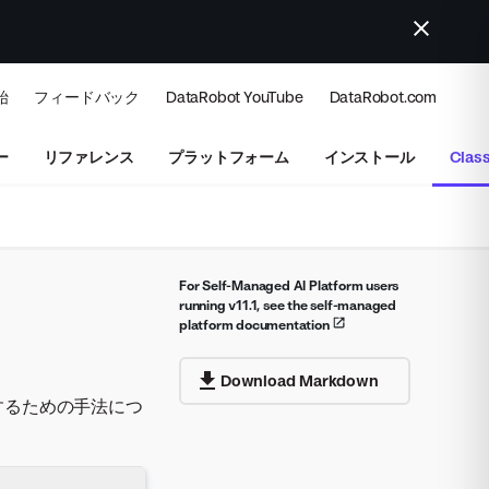
始
フィードバック
DataRobot YouTube
DataRobot.com
ー
リファレンス
プラットフォーム
インストール
Class
For Self-Managed AI Platform users
running v11.1, see the self-managed
platform documentation
Download Markdown
携するための手法につ