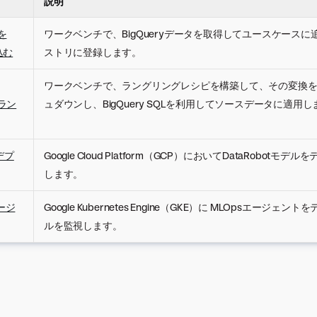
説明
を
ワークベンチで、BigQueryデータを取得してユースケース
込む
ストリに登録します。
ワークベンチで、ラングリングレシピを構築して、その変換をBi
のラン
ュダウンし、BigQuery SQLを利用してソースデータに適用し
デプ
Google Cloud Platform（GCP）においてDataRobotモ
します。
ージ
Google Kubernetes Engine（GKE）に MLOpsエージェ
ルを監視します。