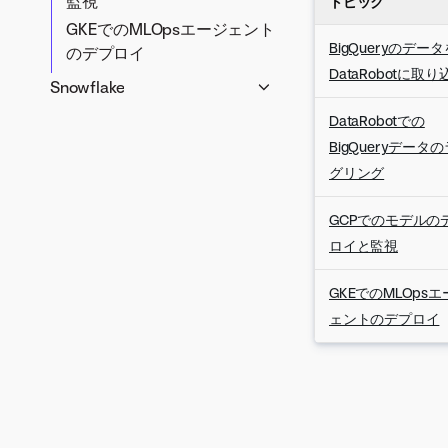
監視
トピック
PPSへのパスベースのルーテ
のDataRobotモデルのデプロ
GKEでのMLOpsエージェント
ィング
イと監視
BigQueryのデータ
のデプロイ
AWS EMR Sparkでの
DataRobot MLOpsを使用した
DataRobotに取り
Snowflake
Snowflakeデータのスコアリ
Sparkモデルのデプロイおよ
ング
データの取込みとプロジェク
び監視
DataRobotでの
トの作成
AWS Athenaを使用したデー
DataRobot MLOpsを使用した
BigQueryデータ
タの取込み
リアルタイム予測
ML.NETモデルのデプロイお
グリング
よび監視
サーバー側でのモデルスコア
AWS Lambda
リング
GCPでのモデルの
Azure MLでのスコアリングコ
MLOpsへのAWS Lambda
Amazon SageMaker
ードの使用
Snowflakeの外部関数とスト
ロイと監視
レポート
SageMakerでのモデルのデ
リーム
AWS Lambdaでの
プロイ
GKEでのMLOpsエ
Snowflake UDFスコアリング
DataRobot Primeモデルの
AWS SageMakerでのスコ
ェントのデプロイ
コードの生成
使用
アリングコードの使用
AWS Lambdaでのスコアリ
ングコードの使用