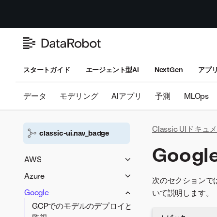
スタートガイド
エージェント型AI
NextGen
アプ
データ
モデリング
AIアプリ
予測
MLOps
Classic UIドキ
classic-ui.nav_badge
Googl
AWS
AWS S3からのデータのイン
Azure
次のセクションでは
ポート
Azure Blob Storageからのバ
Google
いて説明します。
モデルをAWS EKSにデプロイ
ッチ予測ジョブの実行
GCPでのモデルのデプロイと
する
Azure Kubernetes Serviceで