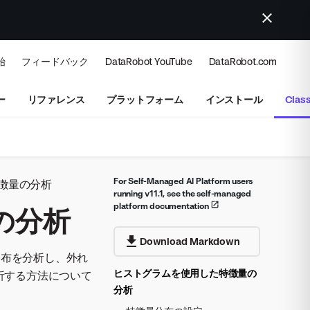
始
フィードバック
DataRobot YouTube
DataRobot.com
ー
リファレンス
プラットフォーム
インストール
Class
For Self-Managed AI Platform users
徴量の分析
running v11.1, see the self-managed
platform documentation
の分析
Download Markdown
分布を分析し、外れ
ヒストグラムを使用した特徴量の
析する方法について
分析