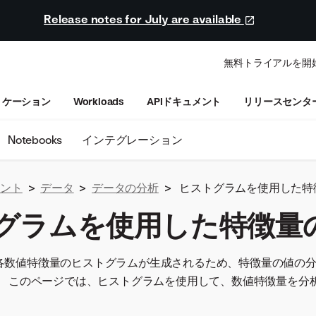
Release notes for July are available
無料トライアルを開
リケーション
Workloads
APIドキュメント
リリースセンタ
Notebooks
インテグレーション
ュメント
>
データ
>
データの分析
>
ヒストグラムを使用した特
グラムを使用した特徴量
では、各数値特徴量のヒストグラムが生成されるため、特徴量の値の
。 このページでは、ヒストグラムを使用して、数値特徴量を分