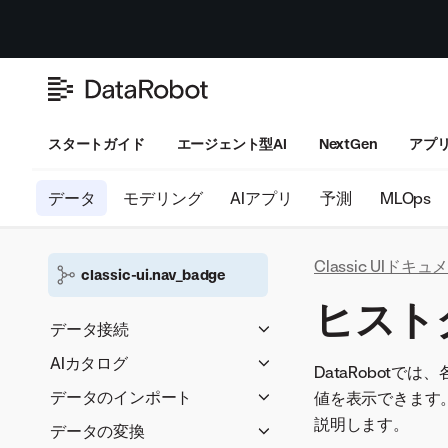
スタートガイド
エージェント型AI
NextGen
アプ
データ
モデリング
AIアプリ
予測
MLOps
Classic UIドキ
classic-ui.nav_badge
ヒスト
データ接続
セキュアな構成の共有
AIカタログ
DataRobot
データ接続
データのロード
データのインポート
値を表示できます
アセットの管理
説明します。
DataRobotへの直接インポー
データの変換
アセットの操作