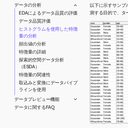
ト
交互作用ベースの変換
データの分析
以下に示すサンプ
スナップショットのスケジュ
大規模データセット
測する目的で、タ
特徴量探索
EDAによるデータ品質の評価
ール
大規模データセットの高速
手動変換
データ品質評価
エンドツーエンドの特徴量
Spark SQLでのデータの準備
EDA
探索
ヒストグラムを使用した特徴
量の分析
特徴量探索プロジェクトの
設定
頻出値の分析
Snowflakeインテグレーシ
特徴量の詳細
ョン
探索的空間データ分析
特徴量探索の設定
（ESDA）
時間認識特徴量エンジニア
特徴量の関連性
リング
取込みと変換にデータパイプ
派生した特徴量
ラインを使用
予測
データプレビュー機能
データに関するFAQ
関係性エディターで特徴量セ
ットを作成