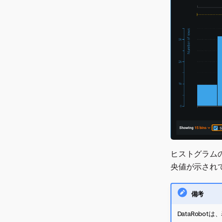
ヒストグラム
央値が示され
備考
DataRob