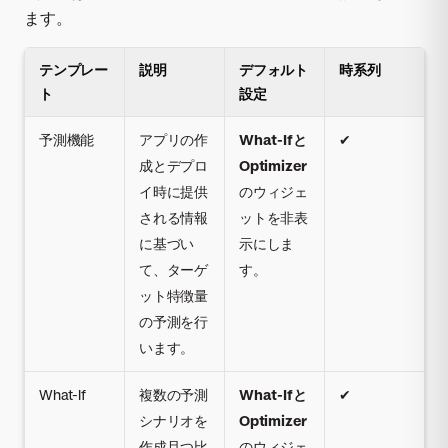
ます。
テンプレー
説明
デフォルト
時系列
ト
設定
予測機能
アプリの作
What-Ifと
✔
成とデプロ
Optimizer
イ時に提供
のウィジェ
される情報
ットを非表
に基づい
示にしま
て、ターゲ
す。
ット特徴量
の予測を行
います。
What-If
複数の予測
What-Ifと
✔
シナリオを
Optimizer
作成且つ比
のウィジェ