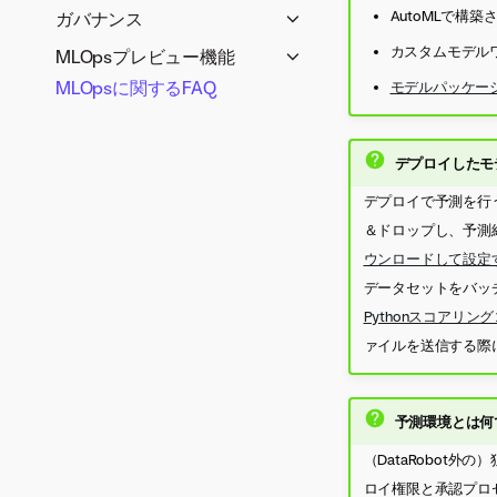
デプロイの管理
DataRobotモデルの登録
ルの準備
「概要」タブ
AutoMLで構
ガバナンス
グを設定
DataRobot環境のカスタム
デプロイモデルの置換
カスタムモデルの登録
精度タブ
外部モデルデプロイの準備
カスタムモデルワークシ
モデルデプロイ承認ワークフ
精度のモニタリングを設定
モデル
カスタムモデル
MLOpsプレビュー機能
自動再トレーニングポリシー
外部モデルの登録
ョップ
データドリフトタブ
ロー
外部予測環境の追加
予測環境の管理
公平性のモニタリングを設定
PPSのカスタムモデル
MLOpsに関するFAQ
サービスの正常性と精度の履
モデルパッケー
の管理
登録済みモデルのデプロイ
カスタム推論モデルの作
サービスの正常性タブ
ガバナンスレンズ
予測環境の管理
カスタムモデル環境
信頼性ルールの設定
歴
外部環境のスコアリングコ
DataRobotサーバーレス予
モデルをデプロイ
登録済みモデルの表示と管
成
チャレンジャータブ
「通知」タブ
外部モデルの登録
ード
測環境の追加
ドロップイン環境
再トレーニングの設定
Snowflakeでのスコアリング
DataRobotモデルのデプロ
理
MLOpsエージェント
カスタムモデルの依存関
デプロイしたモ
使用状況タブ
信頼性タブ
コードの自動デプロイと置換
監視エージェントを使用し
外部予測環境の追加
カスタム環境
チャレンジャーの設定
イ
モデルのコンプライアンス
係を管理
監視エージェント
データ探索タブ
た外部モデル監視
「公平性」タブ
DataRobotで監視エージェン
予測環境の管理
デプロイで予測を行
予測の詳細設定を行う
カスタムモデルのデプロイ
ドキュメントの生成
カスタムモデルリソース
インストールと設定
「カスタム指標」タブ
トを実行する
デプロイレポート
＆ドロップし、予測
モデルを予測環境にデプロ
管理エージェント
データ探索を有効にする
外部モデルのデプロイ
キー値でコンプライアンス
の管理
examplesディレクトリ
セグメント化された分析
特徴量探索デプロイでの特徴
イ
ウンロードして設定
エージェントのイベントロ
インストールと設定
カスタム指標監視の設定
ドキュメントを拡張する
デプロイ設定を行う
カスタムモデルバージョ
量キャッシュ
監視エージェントのユー
データセットをバッ
バッチ監視
グ
環境プラグインの設定
予測環境のインテグレー
適時性追跡の設定
カスタムジョブ
デプロイ後の予測データの
ンの追加
スケース
非構造化モデルに関する
Pythonスコアリン
生成モデルの監視
ション
Kubernetesの管理エージ
追加
MLOpsにおけるモデルパッ
カスタムモデルにトレー
MLOpsレポート
環境変数
ァイルを送信する際
ェントのインストール
AzureMLでのスコアリン
ケージのインポートとエク
ニングデータを追加
ライブラリとエージェン
グコードの自動デプロイ
管理エージェントデプロ
スポート
リモートリポジトリのフ
トのスプーラー設定
と置換
イのステータスとイベン
モデルパッケージのモデル
ァイルをカスタムモデル
予測環境とは何
スコアリングコードをダ
ト
SageMakerでの自動デプ
ログ（レガシー）
に追加
（DataRobot
ウンロードする
ロイと置換
デプロイの再起動
カスタムモデルのテスト
ロイ権限と承認プロ
外部多クラスデプロイの