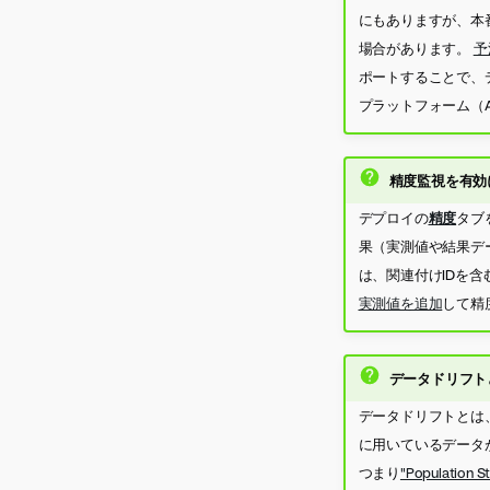
デプロイの強制削除
カスタムモデルを管理
にもありますが、本
監視
カスタムモデルの登録
場合があります。
予
外部モデルのカスタムモ
ポートすることで、
デルプロキシを作成
プラットフォーム（A
カスタムモデルのための
GitHub Actions
精度監視を有効
デプロイの
精度
タブ
果（実測値や結果デ
は、関連付けIDを
実測値を追加
して精
データドリフト
データドリフトとは
に用いているデータが
つまり
"Population St