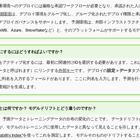
番環境へのデプロイには厳格な承認ワークフローが必要となり、承認された人
測環境
は、デプロイ環境をグループ化し、グループ化されたデプロイ権限と承
デプロイガバナンスをサポートします。 予測環境は、外部インフラストラクチ
WS、Azure、Snowflakeなど）と、そのプラットフォームがサポートする
にするにはどうすればよいですか？
をアクティブ化するには、最初に関連付けIDを選択する必要があります。これ
ータと呼ばれます）にリンクする
外部キー
です。 デプロイの
設定
>
データ
タブ
含む列名を入力するフィールドがあります。 ここに列名を入力します。予測を
度統計を生成します。
とは何ですか？ モデルドリフトとどう違うのですか？
、予測データとトレーニングデータの分布の変化のことです。 データドリフト
、モデルのトレーニングに使用したデータと異なって見えることを示します。 Dat
ability Index"
を使ってこれを測定します。 モデルそのものがドリフトするこ