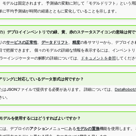
、モデルは固定されます。 予測値の変動に対して「モデルドリフト」という用
単に平均予測値が時間の経過とともに変化していることを示します。
の）デプロイインベントリでの緑、黄、赤のステータスアイコンの意味は何で
リの
サービスの正常性
、
データドリフト
、
精度
の各サマリーから、デプロイさ
目で把握できます。 個々のモデルの詳細な情報を表示するには、インベントリ
カラーインジケーターの解釈の詳細については、
ドキュメントを参照
してくださ
コアリングに対応しているデータ形式は何ですか？
たはJSONファイルで提供する必要があります。 詳細については、
DataRobo
さい。
モデルを使用するにはどうすればよいですか？
には、デプロイの
アクション
メニューにある
モデルの置換
機能を使用します。