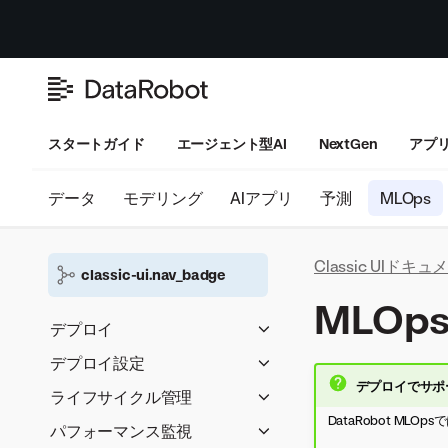
スタートガイド
エージェント型AI
NextGen
アプ
データ
モデリング
AIアプリ
予測
MLOps
Classic UIドキ
classic-ui.nav_badge
MLOp
デプロイ
デプロイ設定
デプロイワークフロー
デプロイでサポ
サービスの正常性のモニタリ
DataRobot環境の
ライフサイクル管理
モデルの登録
ングを設定
DataRobotモデル
DataRobot M
デプロイインベントリ
モデルレジストリ
パフォーマンス監視
デプロイ用のカスタムモデ
データドリフトのモニタリン
PPSのDataRobotモデル