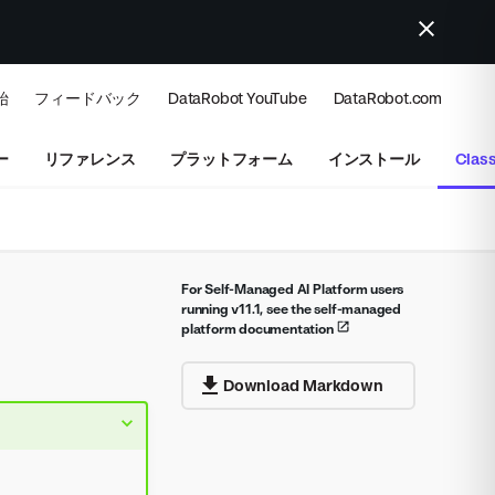
始
フィードバック
DataRobot YouTube
DataRobot.com
ー
リファレンス
プラットフォーム
インストール
Class
For Self-Managed AI Platform users
running v11.1, see the self-managed
platform documentation
Download Markdown