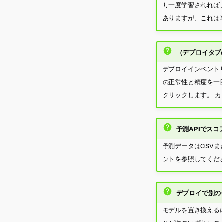
り一度学習されれば
ありますが、これは
（
デプロイ
タブ
デプロイインベント
の正常性と精度を一
クリックします。 
予測APIでス
予測データはCSVま
ントを参照してくだ
デプロイで別の
モデルを置き換える