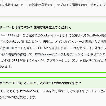
ルを比較するには、この設定が必要です。 デプロイを選択すれば、
チャレンジ
サーバーとは何ですか？ 使用方法を教えてください。
ー（PPS）
は、自己完結型のDockerイメージとして配布されるDataRobot
用のDataRobot実行環境です。 PPSは、メインのインストール環境から切
ジは
ポートを介してHTTP APIを提供します。 これを使うには、外部
:8080
外部予測環境を作成
して、
PPS Dockerイメージ
と
モデルパッケージ
をダウンロ
obotの外部でPPSを実行できますが、アプリケーションでは引き続きデプロイ
できます。
サーバー（PPS）とスコアリングコードの違いは何ですか？
り、どちらもDataRobotからモデルを取り出すことができますが、モデルと
るモデルの数が異なります。