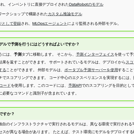
築され、インベントリに直接デプロイされた
DataRobotのモデル
ワークショップで構築された
カスタム推論モデル
ジとして登録
され、
MLOpsエージェント
により監視される外部モデル。
デルで予測を行うにはどうすればよいですか？
うには、
予測
タブに移動します。 そこから、
予測インターフェイス
を使って予
結果を返すことができます。 サポートされているモデルは、デプロイから
スコ
する
ことができます。 外部モデルは、
ポータブル予測サーバーを使用
すること
チでスコアリングできます。 コード中心のエクスペリエンスを実現するには、
グコード
を使用します。このコードには、
予測API
でのスコアリングを目的としてC
に必要なコマンドと識別子が含まれています。
ですか？
外の）独自のインフラストラクチャで実行されるモデルは、異なる環境で実行され
セスが異なる場合があります。 たとえば、テスト環境にモデルをデプロイする