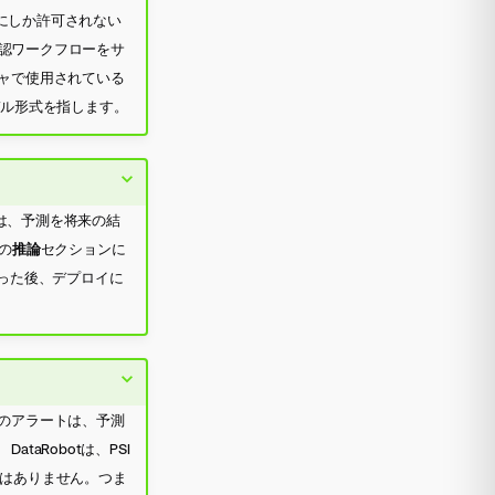
にしか許可されない
認ワークフローをサ
ャで使用されている
モデル形式を指します。
は、予測を将来の結
の
推論
セクションに
行った後、デプロイに
のアラートは、予測
aRobotは、PSI
とはありません。つま