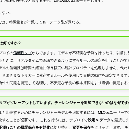
で現在のモデルと異なる場合、DataRobotは警告を発します。
しない。
では、特徴量名が一致しても、データ型が異なる。
は何ですか？
プロイの
信頼性
タブ
からできます。モデルが不確実な予測を行ったり、以前に
たときに、リアルタイムで認識できるようにする
ルールの設定
を行うことがで
デルの信頼性は時間の経過に伴う幅広い統計プロパティを処理しません。代わ
、さまざまなトリガーに依存するルールを使用して目的の動作を設定できます。
合性の問題を特定して処理し、不安定な予測の根本原因をより適切に特定する
タブがグレーアウトしています。チャレンジャーを追加できないのはなぜです
ルと比較するためにチャレンジャーモデルを追加するには、MLOpsユーザーで
化することが必要です。 これを行うには、デプロイで
設定 > データ
を選択しま
予測行ごとの履歴保存を有効化
に切り替え、
変更を保存
をクリックします。 