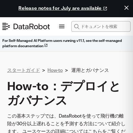
Release notes for July are available
For Self-Managed AI Platform users running v11.1, see the self-managed
platform documentation
スタートガイド
>
How-to
>
運用とガバナンス
How-to：デプロイと
ガバナンス
この基本ステップでは、DataRobotを使って飛行機の離
陸が30分以上遅れることを予測する方法について紹介し
ます。 ユースケースの詳細については
こちら
をご覧くだ