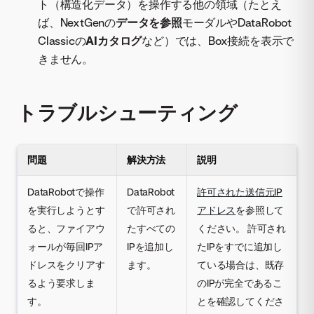
ト（構造化データ）を操作する他の領域（たとえ
ば、NextGenの
データを参照
モーダルやDataRobot
Classicの
AIカタログ
など）では、Box接続を表示で
きません。
トラブルシューティング
問題
解決方法
説明
DataRobotで操作
DataRobot
許可された送信元IP
を実行しようとす
で許可され
アドレス
を参照して
ると、ファイアウ
たすべての
ください。 許可され
ォールが毎回IPア
IPを追加し
たIPをすでに追加し
ドレスをクリアす
ます。
ている場合は、既存
るよう要求しま
のIPが完全であるこ
す。
とを確認してくださ