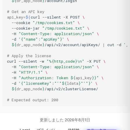
${
dr_app_node
}
/account/login

# Get an API key
api_key
=
$(
curl
--silent
-X
POST
\
--cookie
"/tmp/cookies.txt"
\
--cookie-jar
"/tmp/cookies.txt"
\
-H
"Content-Type: application/json"
\
-d
'{"name":"apiKey"}'
\
${
dr_app_node
}
/api/v2/account/apiKeys/
|
cut
-d
',
# Apply the license
curl
--silent
-w
"%{http_code}\n"
-X
PUT
\
-H
"Content-Type: application/json"
\
-H
"HTTP/1.1"
\
-H
"Authorization: Token 
${
api_key
}
}"
\
-d
'{"licenseKey":"'
"
${
ldata
}
"
'"}'
\
${
dr_app_node
}
/api/v2/clusterLicense/

# Expected output: 200 
更新しました
2026年8月1日