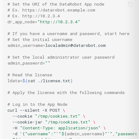
# Set the URI of the DataRobot App node
# Ex. https://datarobot.example.com
# Ex. http://10.2.3.4
dr_app_node
=
"http://10.2.3.4"
# If you have a username and password, start here
# Set the initial username
admin_username
=
localadmin@datarobot.com

# Set the local administrator user password
admin_password
=
""
# Read the license
ldata
=
$(
cat
./license.txt
)
# Apply the license with the following commands
# Log in to the App Node
curl
--silent
-X
POST
\
--cookie
"/tmp/cookies.txt"
\
--cookie-jar
"/tmp/cookies.txt"
\
-H
"Content-Type: application/json"
\
-d
'{"username":"'
"
${
admin_username
}
"
'","password