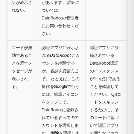
ンが表示さ
があります。 詳細に
れない。
ついては、
DataRobotの管理者
にお問い合わせくだ
さい。
コードが無
認証アプリに表示さ
認証アプリに登
効であるこ
れるDataRobotアカ
録されている
とを示すメ
ウントを削除する
DataRobot認証
ッセージが
か、名前を変更しま
のインスタンス
表示され
す。
たとえば、この
が1つだけである
る。
操作をGoogleで行う
ことを確認して
には、鉛筆アイコン
ください。 QRコ
をタップして、
ードをスキャン
DataRobotに登録さ
するたびに、そ
れているすべてのア
のコードに基づ
カウントを選択しま
いて認証アプリ
す。
削除
を選択しま
で新たなアカウ