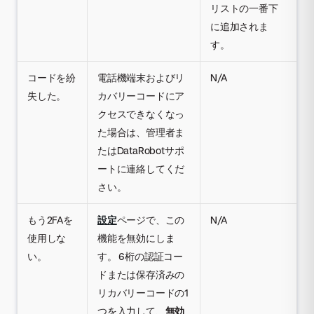
リストの一番下
に追加されま
す。
コードを紛
電話機端末およびリ
N/A
失した。
カバリーコードにア
クセスできなくなっ
た場合は、管理者ま
たはDataRobotサポ
ートに連絡してくだ
さい。
もう2FAを
設定
ページで、この
N/A
使用しな
機能を無効にしま
い。
す。 6桁の認証コー
ドまたは保存済みの
リカバリーコードの1
つを入力して、
無効