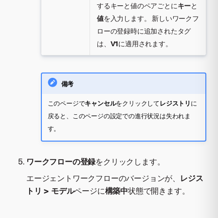
するキーと値のペアごとに
キー
と
値
を入力します。 新しいワークフ
ローの登録時に追加されたタグ
は、
V1
に適用されます。
備考
このページで
キャンセル
をクリックして
レジストリ
に
戻ると、このページの設定での進行状況は失われま
す。
ワークフローの登録
をクリックします。
エージェントワークフローのバージョンが、
レジス
トリ > モデル
ページに
構築中
状態で開きます。