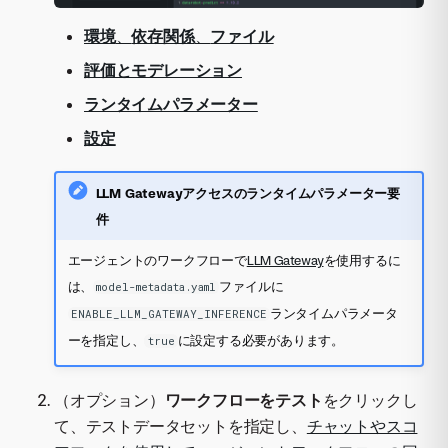
環境
、
依存関係
、
ファイル
評価とモデレーション
ランタイムパラメーター
設定
LLM Gatewayアクセスのランタイムパラメーター要
件
エージェントのワークフローで
LLM Gateway
を使用するに
は、
ファイルに
model-metadata.yaml
ランタイムパラメータ
ENABLE_LLM_GATEWAY_INFERENCE
ーを指定し、
に設定する必要があります。
true
（オプション）
ワークフローをテスト
をクリックし
て、テストデータセットを指定し、
チャットやスコ