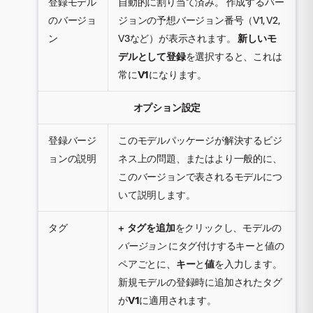
登録モデル
自動的に割り当て済み。 作成するバー
のバージョ
ジョンの予想バージョン番号（V1, V2,
ン
V3など）が表示されます。
新しいモ
デルとして登録
を選択すると、これは
常に
V1
になります。
オプション設定
登録バージ
このモデルパッケージが解決するビジ
ョンの説明
ネス上の問題、またはより一般的に、
このバージョンで表されるモデルにつ
いて説明します。
タグ
+ タグを追加
をクリックし、モデルの
バージョン
にタグ付けするキーと値の
ペアごとに、
キー
と
値
を入力します。
新規モデルの登録時に追加されたタグ
が
V1
に適用されます。