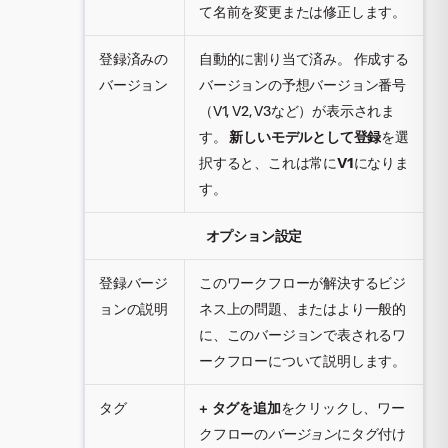
て名前を変更または修正します。
登録済みの
自動的に割り当て済み。 作成する
バージョン
バージョンの予想バージョン番号
（V1, V2, V3など）が表示されま
す。
新しいモデルとして登録
を選
択すると、これは常に
V1
になりま
す。
オプション設定
登録バージ
このワークフローが解決するビジ
ョンの説明
ネス上の問題、またはより一般的
に、このバージョンで表されるワ
ークフローについて説明します。
タグ
+ タグを追加
をクリックし、ワー
クフローの
バージョン
にタグ付け