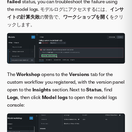
failed
status, you can troubleshoot the failure using
the model logs. モデルログにアクセスするには、
インサ
イトの計算失敗
の警告で、
ワークショップを開く
をクリ
ックします。
The
Workshop
opens to the
Versions
tab for the
custom workflow you registered, with the version panel
open to the
Insights
section. Next to
Status
, find
Logs
, then click
Model logs
to open the model logs
console: