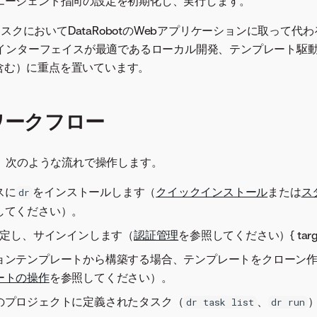
エージェント指向の設定を初期化し、実行します。
タスクにおいてDataRobotのWebアプリケーションに取って代
インターフェイスが最適であるローカル開発、テンプレート駆
を含む）に重点を置いています。
ワークフロー
、次のような流れで操作します。
スに
をインストールします（
クイックインストール
または
ス
dr
してください）。
指定し、サインインします（
認証管理
を参照してください）{ target
ョンテンプレートから構築する場合、テンプレートをクローン
ートの操作
を参照してください）。
のプロジェクトに定義されたタスク（
、
dr task list
dr run