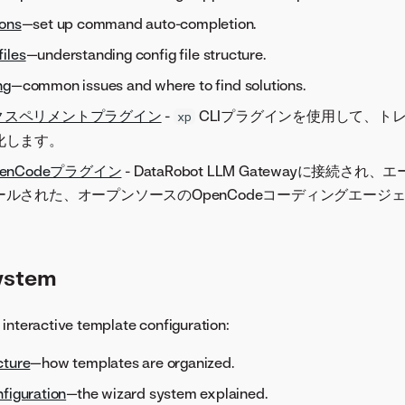
ions
—set up command auto-completion.
files
—understanding config file structure.
ng
—common issues and where to find solutions.
tエクスペリメントプラグイン
-
CLIプラグインを使用して、ト
xp
化します。
OpenCodeプラグイン
- DataRobot LLM Gatewayに接続さ
ルされた、オープンソースのOpenCodeコーディングエージ
ystem
interactive template configuration:
cture
—how templates are organized.
nfiguration
—the wizard system explained.