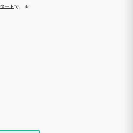
スタート
で、
dr
。