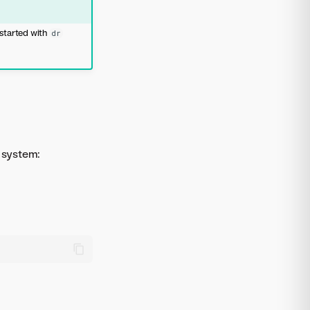
 started with
dr
g system: