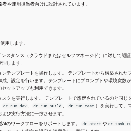
発者や運用担当者向けに設計されています。
に使用します。
otのインスタンス（クラウドまたはセルフマネージド）に対して認
管理します。
ョンテンプレートを操作します。 テンプレートから構築された
作成、設定を行います。テンプレートにプロンプトや環境変数
のセットアップも利用できます。
タスクを実行します。 テンプレートで想定されているのと同じ
：
、
、
）を実行して、
dr run dev
dr run build
dr run test
および実行方法に一致させます。
型AIのワークフローをサポートします。
や
dr start
dr task r