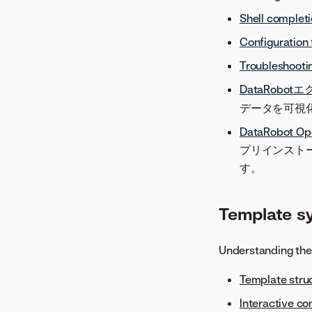
Shell complet
Configuration 
Troubleshooti
DataRobo
データを可視
DataRobot 
プリインストー
す。
Template s
Understanding the 
Template stru
Interactive co