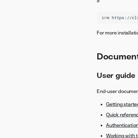
#
For more installat
Document
User guide
End-user documenta
Getting starte
Quick referen
Authenticatio
Working with 