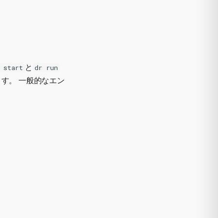
と
 start
dr run
す。 一般的なエン