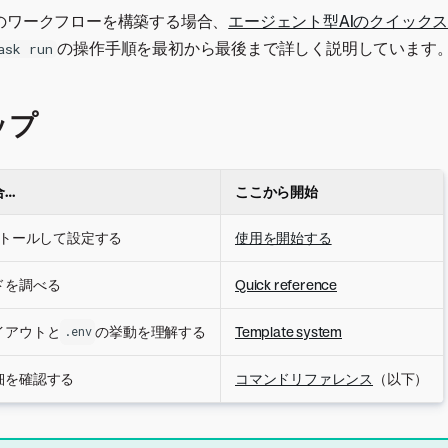
のワークフローを構築する場合、
エージェント型AIのクイック
の操作手順を最初から最後まで詳しく説明しています
ask run
ップ
合…
ここから開始
ストールして設定する
使用を開始する
ドを調べる
Quick reference
イアウトと
の挙動を理解する
Template system
.env
細を確認する
コマンドリファレンス
（以下）