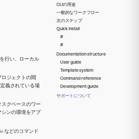
CLIの用途
一般的なワークフロー
次のステップ
Quick install
#
#
Documentation structure
証を行い、ローカル
User guide
Template system
プロジェクトの閲
Command reference
が定義されている場
Development guide
サポートについて
タスクベースのワー
マシンの環境をアプ
などのコマンド
un