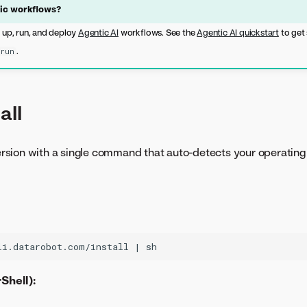
tic workflows?
t up, run, and deploy
Agentic AI
workflows. See the
Agentic AI quickstart
to get
.
 run
all
 version with a single command that auto-detects your operatin
hell):