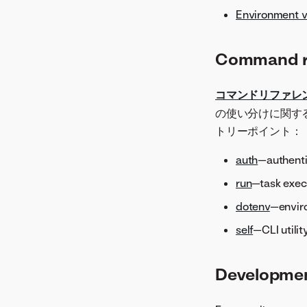
Environment v
Command r
コマンドリファレ
の使い分けに関す
トリーポイント：
auth
—authent
run
—task exec
dotenv
—envir
self
—CLI utili
Developmen