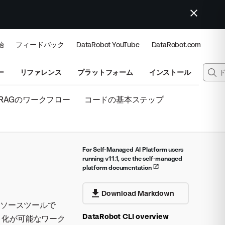
始
フィードバック
DataRobot YouTube
DataRobot.com
ー
リファレンス
プラットフォーム
インストール
RAGのワークフロー
コードの基本ステップ
For Self-Managed AI Platform users
running v11.1, see the self-managed
platform documentation
Download Markdown
ンソースツールで
DataRobot CLI overview
プト化が可能なワーク