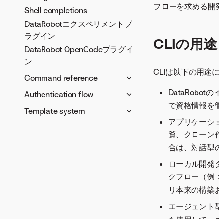
フローを求める開
Shell completions
DataRobotエクスペリメントプ
ラグイン
CLIの用途
DataRobot OpenCodeプラグイ
ン
CLIは以下の用途
Command reference
Authentication management
DataRob
Authentication flow
で資格情報を
Shell completion
Development guide
Template system
dotenv command
アプリケーシ
Release process
環境変数
LLM model management
覧、クローン
Development setup
Interactive configuration
dr run
合は、対話型
Project structure
system
CLI utility commands
ローカル開発
Template system structure
dr start
クフロー（例
dr task
リ本来の構築
Template management
エージェント