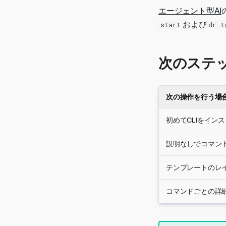
エージェント型AI
および
start
dr t
次のステ
次の操作を行う場
初めてCLIをイン
説明なしでコマン
テンプレートのレ
コマンドごとの詳