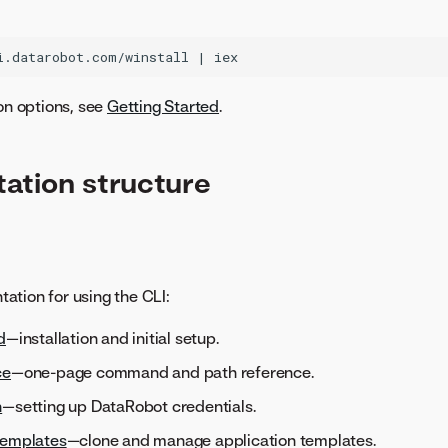
ion options, see
Getting Started
.
ation structure
tion for using the CLI:
d
—installation and initial setup.
ce
—one-page command and path reference.
n
—setting up DataRobot credentials.
templates
—clone and manage application templates.