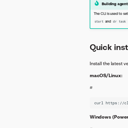
Building agen
The CLI is used to se
and
start
dr task
Quick inst
Install the latest
macOS/Linux:
#
Windows (PowerS