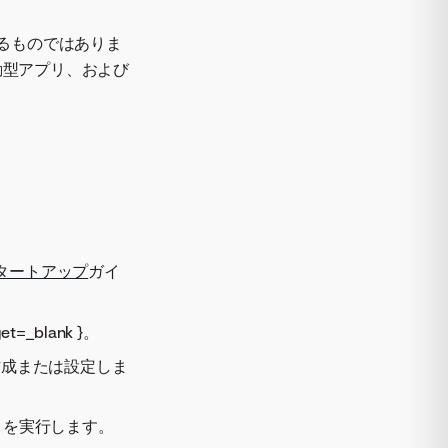
わるものではありま
動型アプリ、および
タートアップ
ガイ
=_blank }。
作成または設定しま
）を実行します。