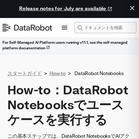
Release notes for July are available
For Self-Managed AI Platform users running v11.1, see the self-managed
platform documentation
スタートガイド
>
How-to
>
DataRobot Notebooks
How-to：DataRobot
Notebooksでユース
ケースを実行する
この基本ステップでは、DataRobot NotebooksでAIアク