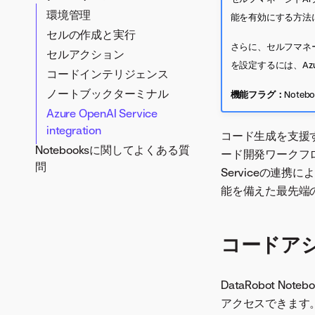
ノートブックのバージョン管
環境管理
能を有効にする方法に
理
セルの作成と実行
さらに、セルフマネージ
セルアクション
を設定するには、Az
コードインテリジェンス
ノートブックターミナル
機能フラグ：
Note
Azure OpenAI Service
integration
コード生成を支援する
Notebooksに関してよくある質
ード開発ワークフローを
問
Serviceの連
能を備えた最先端
コードア
DataRobot N
アクセスできます