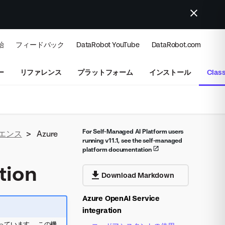
始
フィードバック
DataRobot YouTube
DataRobot.com
ー
リファレンス
プラットフォーム
インストール
Class
For Self-Managed AI Platform users
エンス
>
Azure
running v11.1, see the self-managed
platform documentation
tion
Download Markdown
Azure OpenAI Service
integration
なっています。 この機