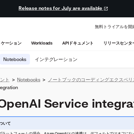
Release notes for July are available
無料トライアルを開
リケーション
Workloads
APIドキュメント
リリースセンタ
Notebooks
インテグレーション
ュメント
>
Notebooks
>
ノートブックのコーディングエクスペリ
tegration
OpenAI Service integra
ついて
プラットフォームの場合、Azure OpenAIとの連携は、デフォルトではオフに