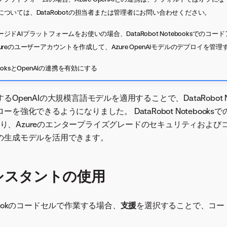
ついては、DataRobotの担当者または管理者にお問い合わせください。
ドAIプラットフォームをお使いの場合、DataRobot Notebooksでのコ
ureのユーザーアカウントを作成して、Azure OpenAIモデルのデプロイを管
booksとOpenAIの連携を有効にする
OpenAIの大規模言語モデルを適用することで、DataRobot No
強化できるようになりました。 DataRobot NotebooksでのAz
携により、Azureのエンタープライズグレードのセキュリティおよ
の生成モデルを活用できます。
シスタントの使用
otebookのコードセルで作業する場合、
支援
を選択することで、コー
。