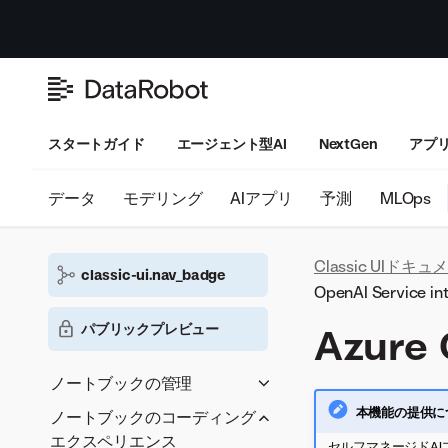
スタートガイド
エージェント型AI
NextGen
アプ
データ
モデリング
AIアプリ
予測
MLOps
Classic UIドキ
classic-ui.nav_badge
OpenAI Service in
パブリックプレビュー
Azure 
ノートブックの管理
ノートブックを追加
本機能の提供に
ノートブックのコーディング
ノートブック設定
エクスペリエンス
セルフマネージドAI