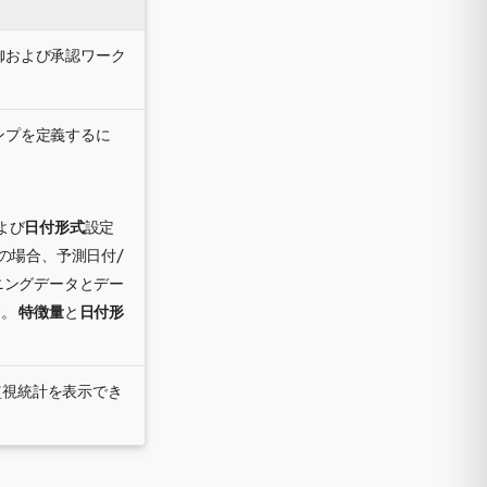
御および承認ワーク
ンプを定義するに
よび
日付形式
設定
の場合、予測日付/
ニングデータとデー
す。
特徴量
と
日付形
監視統計を表示でき