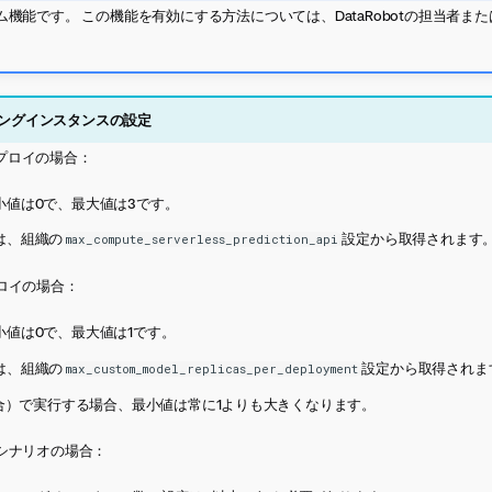
機能です。 この機能を有効にする方法については、DataRobotの担当者ま
ングインスタンスの設定
ルデプロイの場合：
小値は0で、最大値は3です。
は、組織の
設定から取得されます
max_compute_serverless_prediction_api
ロイの場合：
小値は0で、最大値は1です。
は、組織の
設定から取得されま
max_custom_model_replicas_per_deployment
場合）で実行する場合、最小値は常に1よりも大きくなります。
シナリオの場合：