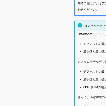
常時
予測はプレミアム
わせください。
コンピューティ
DataRobotモデ
デフォルトの最
最小値と最大値
カスタムモデルデプ
デフォルトの最
最小値と最大値
GPU（LLMの
さらに、
高可用性
の