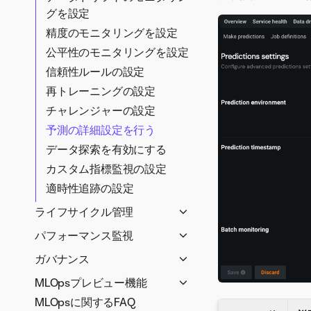
DataRobotモデルの登録
ルの準備
グを設定
DataRobot環境のカスタム
カスタムモデルの登録
外部モデルデプロイの準備
カスタムモデルワークシ
精度のモニタリングを設定
モデル
外部モデルの登録
ョップ
外部予測環境の追加
予測環境の管理
公平性のモニタリングを設定
PPSのカスタムモデル
登録済みモデルのデプロイ
カスタム推論モデルの作
予測環境の管理
カスタムモデル環境
信頼性ルールの設定
外部環境のスコアリングコ
DataRobotサーバーレス予
モデルをデプロイ
登録済みモデルの表示と管
成
外部モデルの登録
ード
測環境の追加
ドロップイン環境
再トレーニングの設定
DataRobotモデルのデプロ
理
MLOpsエージェント
カスタムモデルの依存関
監視エージェントを使用し
外部予測環境の追加
カスタム環境
チャレンジャーの設定
イ
モデルのコンプライアンス
係を管理
監視エージェント
た外部モデル監視
予測環境の管理
予測の詳細設定を行う
カスタムモデルのデプロイ
ドキュメントの生成
カスタムモデルリソース
インストールと設定
モデルを予測環境にデプロ
管理エージェント
データ探索を有効にする
外部モデルのデプロイ
キー値でコンプライアンス
の管理
examplesディレクトリ
イ
エージェントのイベントロ
インストールと設定
カスタム指標監視の設定
ドキュメントを拡張する
デプロイ設定を行う
カスタムモデルバージョ
監視エージェントのユー
グ
環境プラグインの設定
予測環境のインテグレー
適時性追跡の設定
カスタムジョブ
デプロイ後の予測データの
ンの追加
スケース
ション
Kubernetesの管理エージ
追加
MLOpsにおけるモデルパッ
カスタムモデルにトレー
ライフサイクル管理
環境変数
ェントのインストール
AzureMLでのスコアリン
ケージのインポートとエク
ニングデータを追加
デプロイインベントリ
パフォーマンス監視
ライブラリとエージェン
グコードの自動デプロイ
管理エージェントデプロ
スポート
リモートリポジトリのフ
デプロイの管理
トのスプーラー設定
「概要」タブ
と置換
イのステータスとイベン
ガバナンス
モデルパッケージのモデル
ァイルをカスタムモデル
デプロイモデルの置換
スコアリングコードをダ
精度タブ
ト
SageMakerでの自動デプ
モデルデプロイ承認ワークフ
ログ（レガシー）
に追加
MLOpsプレビュー機能
自動再トレーニングポリシー
ウンロードする
ロイと置換
データドリフトタブ
デプロイの再起動
ロー
カスタムモデルのテスト
MLOpsに関するFAQ
サービスの正常性と精度の履
の管理
外部多クラスデプロイの