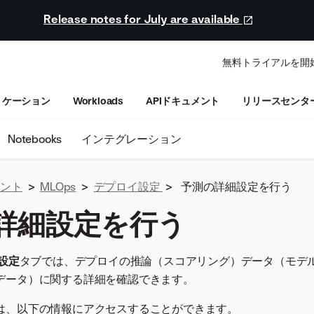
Release notes for July are available
無料トライアルを開
リケーション
Workloads
APIドキュメント
リリースセンタ
Notebooks
インテグレーション
ュメント
>
MLOps
>
デプロイ設定
>
予測の詳細設定を行う
詳細設定を行う
 設定
タブでは、デプロイの推論（スコアリング）データ（モデ
データ）に関する詳細を確認できます。
は、以下の情報にアクセスすることができます。