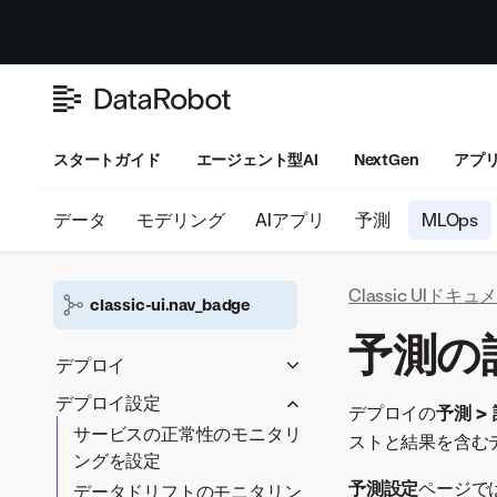
スタートガイド
エージェント型AI
NextGen
アプ
データ
モデリング
AIアプリ
予測
MLOps
Classic UIドキ
classic-ui.nav_badge
予測の
デプロイ
デプロイ設定
デプロイワークフロー
デプロイの
予測 >
サービスの正常性のモニタリ
DataRobot環境の
モデルの登録
ストと結果を含む
ングを設定
DataRobotモデル
モデルレジストリ
デプロイ用のカスタムモデ
予測設定
ページで
データドリフトのモニタリン
PPSのDataRobotモデル