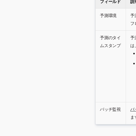
サービスの正常性タブ
デプロイの強制削除
ガバナンスレンズ
フィールド
説
カスタムモデルを管理
歴
監視
チャレンジャータブ
「通知」タブ
カスタムモデルの登録
Snowflakeでのスコアリング
予測環境
予
使用状況タブ
信頼性タブ
コードの自動デプロイと置換
外部モデルのカスタムモ
フ
データ探索タブ
「公平性」タブ
デルプロキシを作成
DataRobotで監視エージェン
「カスタム指標」タブ
トを実行する
デプロイレポート
カスタムモデルのための
予測のタイ
予
GitHub Actions
セグメント化された分析
特徴量探索デプロイでの特徴
ムスタンプ
は
量キャッシュ
バッチ監視
非構造化モデルに関する
生成モデルの監視
MLOpsレポート
バッチ監視
バ
ま