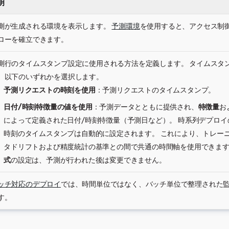
明
測が生成される環境を表示します。
予測環境
を使用すると、アクセス制
ローを確立できます。
測行のタイムスタンプ設定に使用される方法を定義します。 タイムスタ
、以下のいずれかを選択します。
予測リクエストの時刻を使用
：予測リクエストのタイムスタンプ。
日付/時刻特徴量の値を使用
：予測データとともに提供され、
特徴量
お
によって定義された日付/時刻特徴量（予測日など）。 時系列デプロイ
時刻のタイムスタンプは自動的に設定されます。 これにより、トレー
タドリフトおよび精度統計の基準との間で共通の時間軸を使用できま
式
の設定は、予測が行われた後は変更できません。
ッチ対応のデプロイ
では、時間単位ではなく、バッチ単位で整理された
す。