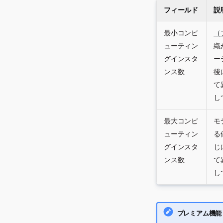
フィールド
説
最小コンピ
（
ューティン
織
グインスタ
ー
ンス数
後
て
し
最大コンピ
モ
ューティン
る
グインスタ
じ
ンス数
て
し
プレミアム機能