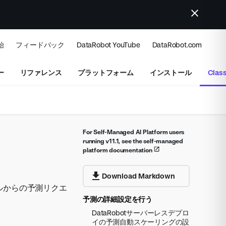
始
フィードバック
DataRobot YouTube
DataRobot.com
ー
リファレンス
プラットフォーム
インストール
Class
For Self-Managed AI Platform users
running v11.1, see the self-managed
platform documentation
Download Markdown
ルからの予測リクエ
予測の詳細設定を行う
DataRobotサーバーレスデプロ
イの予測自動スケーリングの設