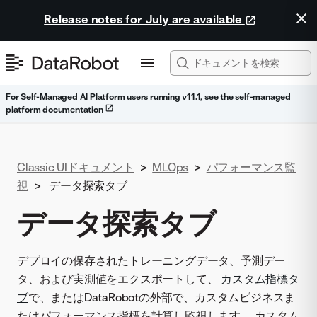
Release notes for July are available
For Self-Managed AI Platform users running v11.1, see the self-managed
platform documentation
Classic UIドキュメント
>
MLOps
>
パフォーマンス監
視
>
データ探索タブ
データ探索タブ
デプロイの保存されたトレーニングデータ、予測デー
タ、および実測値をエクスポートして、
カスタム指標タ
ブ
で、またはDataRobotの外部で、カスタムビジネスま
たはパフォーマンス指標を計算し監視します。 カスタム