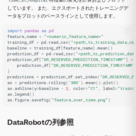
time_in_hospital
しています。 また、エクスポートされたトレーニングデ
ータをプロットのベースラインとして使用します。
import
pandas
as
pd
feature_name
=
"<numeric_feature_name>"
training_df
=
pd
.
read_csv
(
"<path_to_training_data_cs
baseline
=
training_df
[
feature_name
]
.
mean
()
prediction_df
=
pd
.
read_csv
(
"<path_to_prediction_dat
prediction_df
[
"DR_RESERVED_PREDICTION_TIMESTAMP"
]
=
prediction_df
[
"DR_RESERVED_PREDICTION_TIMESTAMP"
)
predictions
=
prediction_df
.
set_index
(
"DR_RESERVED_P
ax
=
predictions
.
rolling
(
'30D'
)
.
mean
()
.
plot
()
ax
.
axhline
(
y
=
baseline
-
2
,
color
=
"C1"
,
label
=
"traini
ax
.
legend
()
ax
.
figure
.
savefig
(
"feature_over_time.png"
)
DataRobotの列参照