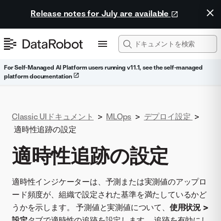
Release notes for July are available
For Self-Managed AI Platform users running v11.1, see the self-managed
platform documentation
Classic UIドキュメント
>
MLOps
>
デプロイ設定
>
適時性追跡の設定
適時性追跡の設定
適時性インジケーターは、予測または実測値のアップロ
ード頻度が、組織で設定された基準を満たしているかど
うかを示します。 予測値と実測値について、
使用状況 >
設定
タブで適時性の追跡を設定します。 追跡を有効にし