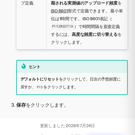
プ定義
期される実測値のアップロード頻度
を
ISO 8601
形式で定義できます。 最小単
位は1時間です。 ISO 8601表記（
）で時間間隔を直接定義
P1Y2M3DT1H
するには、
高度な頻度に切り替える
を
クリックします。
ヒント
デフォルトにリセット
をクリックして、日次の予想頻度に
戻すか、
をクリックします。
P1D
保存
をクリックします。
更新しました
2026年7月24日