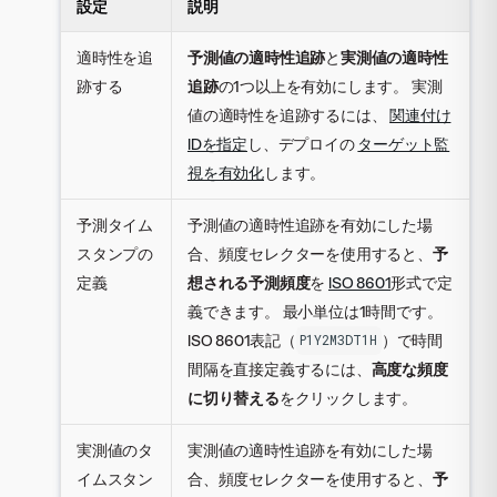
設定
説明
適時性を追
予測値の適時性追跡
と
実測値の適時性
跡する
追跡
の1つ以上を有効にします。 実測
値の適時性を追跡するには、
関連付け
IDを指定
し、デプロイの
ターゲット監
視を有効化
します。
予測タイム
予測値の適時性追跡を有効にした場
スタンプの
合、頻度セレクターを使用すると、
予
定義
想される予測頻度
を
ISO 8601
形式で定
義できます。 最小単位は1時間です。
ISO 8601表記（
）で時間
P1Y2M3DT1H
間隔を直接定義するには、
高度な頻度
に切り替える
をクリックします。
実測値のタ
実測値の適時性追跡を有効にした場
イムスタン
合、頻度セレクターを使用すると、
予