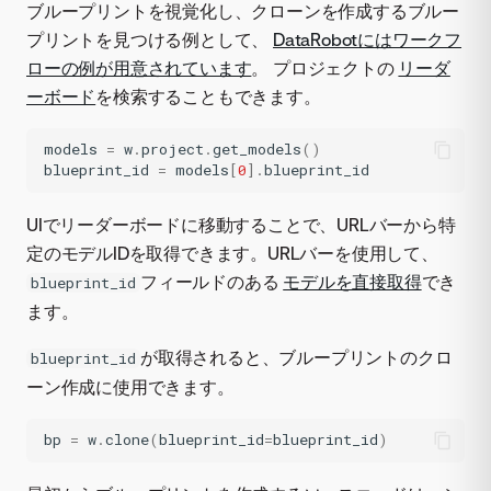
ブループリントを視覚化し、クローンを作成するブルー
プリントを見つける例として、
DataRobotにはワークフ
ローの例が用意されています
。 プロジェクトの
リーダ
ーボード
を検索することもできます。
models
=
w
.
project
.
get_models
()
blueprint_id
=
models
[
0
]
.
blueprint_id
UIでリーダーボードに移動することで、URLバーから特
定のモデルIDを取得できます。URLバーを使用して、
フィールドのある
モデルを直接取得
でき
blueprint_id
ます。
が取得されると、ブループリントのクロ
blueprint_id
ーン作成に使用できます。
bp
=
w
.
clone
(
blueprint_id
=
blueprint_id
)