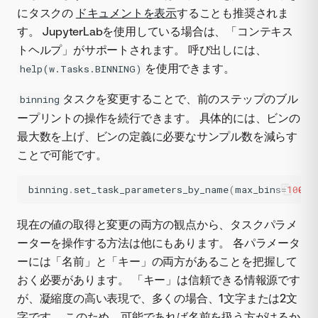
にタスクの
ドキュメントを表示
することも推奨されま
す。 JupyterLabを使用している場合は、「コンテキス
トヘルプ」がサポートされます。 呼び出しには、
を使用できます。
help(w.Tasks.BINNING)
タスクを変更することで、前のステップのブル
binning
ープリントの操作を続行できます。 具体的には、ビンの
最大数を上げ、ビンの定義に必要なサンプル数を減らす
ことで可能です。
binning
.
set_task_parameters_by_name
(
max_bins
=
100
,
現在の値の取得と変更の両方の観点から、タスクパラメ
ーターを操作する方法は他にもあります。 各パラメータ
ーには「名前」と「キー」の両方があることを把握して
おく必要があります。 「キー」は信頼できる情報源です
が、凝縮度の高い表現で、多くの場合、1文字または2文
字です。 このため、可能であれば名前を扱う方がはるか