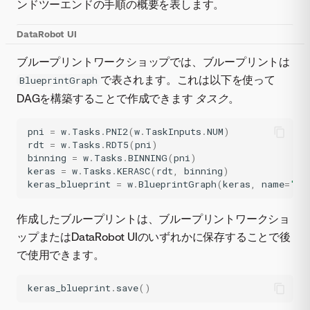
ンドツーエンドの手順の概要を表します。
DataRobot UI
ブループリントワークショップでは、ブループリントは
で表されます。これは以下を使って
BlueprintGraph
DAGを構築することで作成できます
タスク
。
pni
=
w
.
Tasks
.
PNI2
(
w
.
TaskInputs
.
NUM
)
rdt
=
w
.
Tasks
.
RDT5
(
pni
)
binning
=
w
.
Tasks
.
BINNING
(
pni
)
keras
=
w
.
Tasks
.
KERASC
(
rdt
,
binning
)
keras_blueprint
=
w
.
BlueprintGraph
(
keras
,
name
=
'A 
作成したブループリントは、ブループリントワークショ
ップまたはDataRobot UIのいずれかに保存することで後
で使用できます。
keras_blueprint
.
save
()