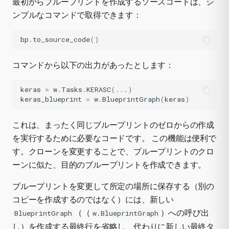
最初からブループリントを作成するソースコードは、シ
ンプルなコマンドで取得できます：
bp
.
to_source_code
()
コマンドから以下の出力があったとします：
keras
=
w
.
Tasks
.
KERASC
(
...
)
keras_blueprint
=
w
.
BlueprintGraph
(
keras
)
これは、まったく同じブループリントのゼロからの作成
を実行するために必要なコードです。 この機能は便利で
す。クローンを変更することで、ブループリントのクロ
ーンに似た、目的のブループリントを作成できます。
ブループリントを変更して所定の場所に保存する（別の
コピーを作成するのではなく）には、新しい
（（
）への呼び出
BlueprintGraph
w.BlueprintGraph
し）を作成する最終行を省略し、代わりに新しい最終タ