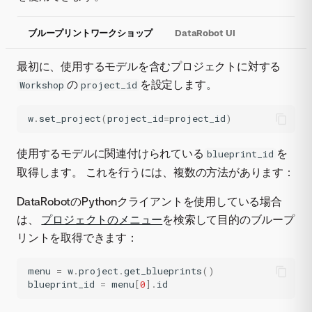
ブループリントワークショップ
DataRobot UI
最初に、使用するモデルを含むプロジェクトに対する
の
を設定します。
Workshop
project_id
w
.
set_project
(
project_id
=
project_id
)
使用するモデルに関連付けられている
を
blueprint_id
取得します。 これを行うには、複数の方法があります：
DataRobotのPythonクライアントを使用している場合
は、
プロジェクトのメニュー
を検索して目的のブループ
リントを取得できます：
menu
=
w
.
project
.
get_blueprints
()
blueprint_id
=
menu
[
0
]
.
id