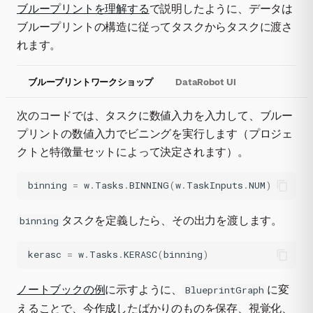
ブループリントを理解する
で説明したように、データは
ブループリントの構造に従ってタスクからタスクに渡さ
れます。
ブループリントワークショップ
DataRobot UI
次のコードでは、タスクに数値入力を入力して、ブルー
プリントの数値入力でビニングを実行します（プロジェ
クトと特徴量セットによって決定されます）。
binning
=
w
.
Tasks
.
BINNING
(
w
.
TaskInputs
.
NUM
)
タスクを定義したら、その出力を渡します。
binning
kerasc
=
w
.
Tasks
.
KERASC
(
binning
)
ノートブックの例
に示すように、
に変
BlueprintGraph
えることで、今作成したばかりのものを保存、視覚化、