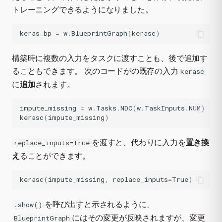
トレーニングできるようになりました。
keras_bp
=
w
.
BlueprintGraph
(
kerasc
)
構築時に複数の入力をタスクに渡すことも、後で追加す
ることもできます。 次のコードがの既存の入力
kerasc
に
追加
されます。
impute_missing
=
w
.
Tasks
.
NDC
(
w
.
TaskInputs
.
NUM
)
kerasc
(
impute_missing
)
を渡すと、代わりに入力を
置き換
replace_inputs=True
え
ることができます。
kerasc
(
impute_missing
,
replace_inputs
=
True
)
を呼び出すと示されるように、
.show()
にはその変更が反映されますが、変更
BlueprintGraph