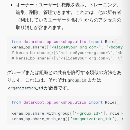
オーナー：ユーザーは権限を表示、トレーニング、
編集、削除、管理できます。これには、他の所有者
（利用しているユーザーを含む）からのアクセスの
取り消しが含まれます。
from
datarobot_bp_workshop.utils
import
Roles
keras_bp
.
share
([
"<alice@your-org.com>"
,
"<bob@your
# keras_bp.share(\[\"<alice@your-org.com>\","<bob@
# keras_bp.share(\[\"<alice@your-org.com>\", \"<bo
グループまたは組織との共有を許可する類似の方法もあ
ります。これには、それぞれ
または
group_id
が必要です。
organization_id
from
datarobot_bp_workshop.utils
import
Roles
keras_bp
.
share_with_group
([
"<group_id>"
],
role
=
Rol
keras_bp
.
share_with_org
([
"<organization_id>"
],
rol