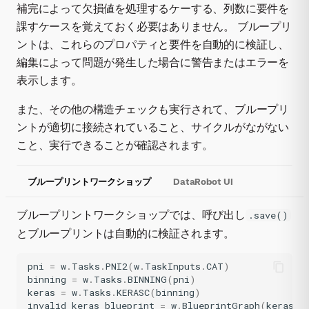
補完によって欠損値を処理するケーする、列数に要件を
課すケースを覚えておく必要はありません。 ブループリ
ントは、これらのプロパティと要件を自動的に検証し、
編集によって問題が発生した場合に警告またはエラーを
表示します。
また、その他の構造チェックも実行されて、ブループリ
ントが適切に接続されていること、サイクルがながない
こと、実行できることが確認されます。
ブループリントワークショップ
DataRobot UI
ブループリントワークショップでは、呼び出し
.save()
とブループリントは自動的に検証されます。
pni
=
w
.
Tasks
.
PNI2
(
w
.
TaskInputs
.
CAT
)
binning
=
w
.
Tasks
.
BINNING
(
pni
)
keras
=
w
.
Tasks
.
KERASC
(
binning
)
invalid_keras_blueprint
=
w
.
BlueprintGraph
(
keras
)
.