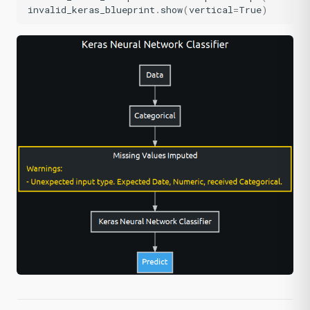
invalid_keras_blueprint
.
show
(
vertical
=
True
)