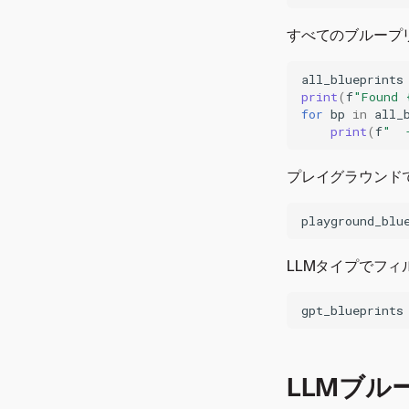
すべてのブループ
all_blueprints
print
(
f
"Found 
for
bp
in
all_
print
(
f
"  
プレイグラウンド
playground_blu
LLMタイプでフィ
gpt_blueprints
LLMブル