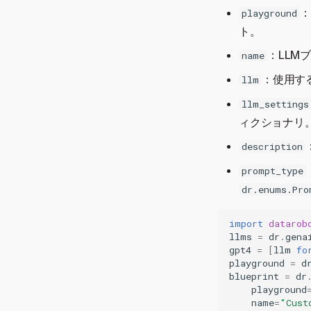
ハイパーパラメーターのチ
：
playground
地理空間データにVisual
ューニングによるカスタム
Artificial Intelligence (AI)を
ト。
モデル指標の最適化
利用する
：LLM
name
：使用する
llm
llm_settings
ィクショナリ
description
prompt_type
dr.enums.Pro
import
datarob
llms
=
dr
.
gena
gpt4
=
[
llm
fo
playground
=
d
blueprint
=
dr
playground
name
=
"Cust