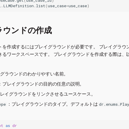
UseCase
.
get
(
use_case_id
)
i
.
LLMDefinition
.
list
(
use_case
=
use_case
)
ラウンドの作成
ントを作成するにはプレイグラウンドが必要です。 プレイグラウ
できるワークスペースです。 プレイグラウンドを作成する際は、
イグラウンドのわかりやすい名前。
：プレイグラウンドの目的の任意の説明。
レイグラウンドをリンクさせるユースケース。
：プレイグラウンドのタイプ。デフォルトは
ype
dr.enums.Pla
ot
as
dr