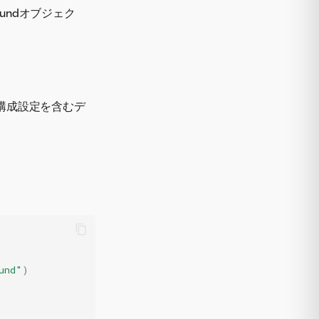
undオブジェク
M構成設定を含むデ
und"
)