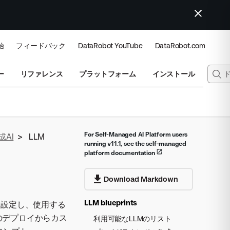
始
フィードバック
DataRobot YouTube
DataRobot.com
ー
リファレンス
プラットフォーム
インストール
For Self-Managed AI Platform users
成AI
>
LLM
running v11.1, see the self-managed
platform documentation
Download Markdown
LLM blueprints
に設定し、使用する
自のデプロイからカス
利用可能なLLMのリスト