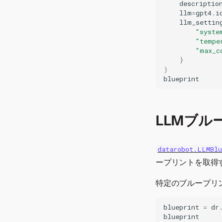
descriptio
llm
=
gpt4
.
i
llm_settin
"syste
"tempe
"max_c
}
)
blueprint
LLMブ
datarobot.LLMBl
ープリントを取得
特定のブループリ
blueprint
=
dr
blueprint