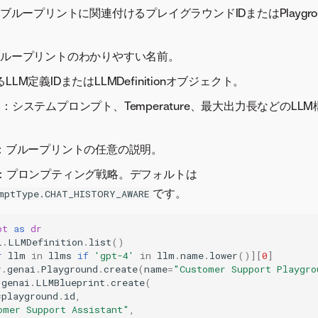
ブループリントに関連付けるプレイグラウンドIDまたはPlaygro
ブループリントのわかりやすい名前。
LLM定義IDまたはLLMDefinitionオブジェクト。
：システムプロンプト、Temperature、最大出力長などのLL
。
：ブループリントの任意の説明。
：プロンプティング戦略。デフォルトは
です。
mptType.CHAT_HISTORY_AWARE
ot
as
dr
i
.
LLMDefinition
.
list
()
r
llm
in
llms
if
'gpt-4'
in
llm
.
name
.
lower
()][
0
]
r
.
genai
.
Playground
.
create
(
name
=
"Customer Support Playgro
.
genai
.
LLMBlueprint
.
create
(
=
playground
.
id
,
omer Support Assistant"
,