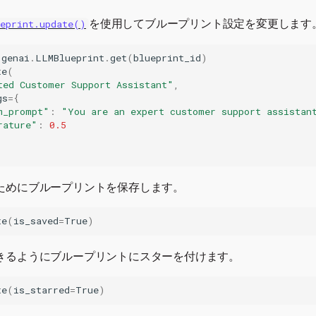
を使用してブループリント設定を変更します
ueprint.update()
.
genai
.
LLMBlueprint
.
get
(
blueprint_id
)
te
(
ted Customer Support Assistant"
,
gs
=
{
m_prompt"
:
"You are an expert customer support assistan
rature"
:
0.5
ためにブループリントを保存します。
te
(
is_saved
=
True
)
きるようにブループリントにスターを付けます。
te
(
is_starred
=
True
)