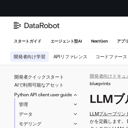
スタートガイド
エージェント型AI
NextGen
アプ
開発者向け学習
APIリファレンス
コードファース
開発者向けドキュ
開発者クイックスタート
blueprints
AIで利用可能なアセット
LLM
Python API client user guide
管理
Credentials
LLMブループリン
データ
Sharing
かを定義します。 
Dataset
モデリング