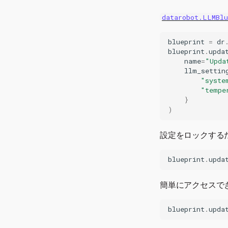
datarobot.LLMBl
blueprint
=
dr
blueprint
.
upda
name
=
"Upda
llm_settin
"syste
"tempe
}
)
設定をロックする
blueprint
.
upda
簡単にアクセスで
blueprint
.
upda