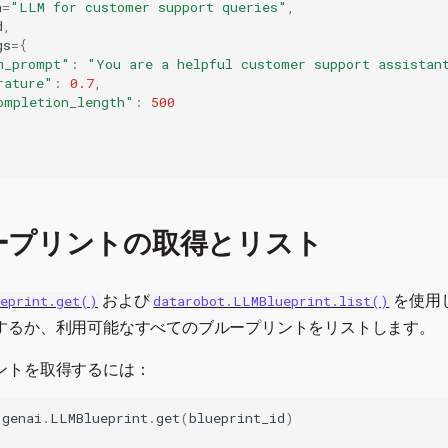
n
=
"LLM for customer support queries"
,
d
,
gs
=
{
m_prompt"
:
"You are a helpful customer support assistan
rature"
:
0.7
,
ompletion_length"
:
500
ループリントの取得とリスト
および
を使用
ueprint.get()
datarobot.LLMBlueprint.list()
するか、利用可能なすべてのブループリントをリストします。
ントを取得するには：
.
genai
.
LLMBlueprint
.
get
(
blueprint_id
)