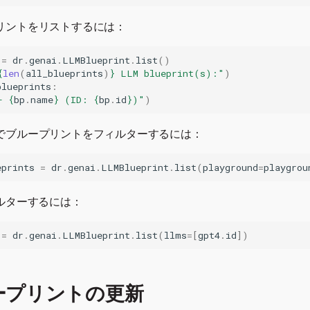
リントをリストするには：
=
dr
.
genai
.
LLMBlueprint
.
list
()
{
len
(
all_blueprints
)
}
 LLM blueprint(s):"
)
blueprints
:
- 
{
bp
.
name
}
 (ID: 
{
bp
.
id
}
)"
)
でブループリントをフィルターするには：
eprints
=
dr
.
genai
.
LLMBlueprint
.
list
(
playground
=
playgrou
ルターするには：
=
dr
.
genai
.
LLMBlueprint
.
list
(
llms
=
[
gpt4
.
id
])
ープリントの更新