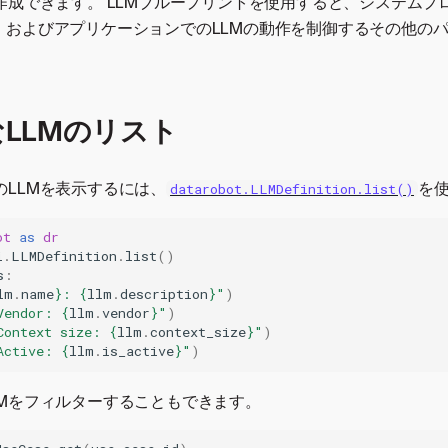
作成できます。 LLMブループリントを使用すると、システムプ
re設定、およびアプリケーションでのLLMの動作を制御するその他
LLMのリスト
のLLMを表示するには、
を
datarobot.LLMDefinition.list()
ot
as
dr
i
.
LLMDefinition
.
list
()
s
:
lm
.
name
}
: 
{
llm
.
description
}
"
)
Vendor: 
{
llm
.
vendor
}
"
)
Context size: 
{
llm
.
context_size
}
"
)
Active: 
{
llm
.
is_active
}
"
)
LMをフィルターすることもできます。