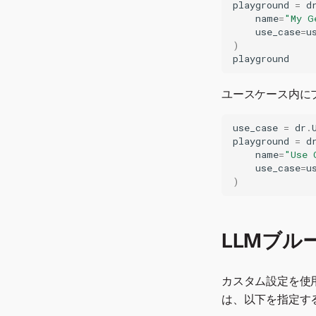
SageMakerのワークフロー
適化
selection with Python
playground
=
d
適化
MLFlowエクスペリメント
合成トレーニングデータ
モデル選択のためのカスタ
カスタムモデルの開発
需要予測の再トレーニング
モデルを新しいクラスター
name
=
"My G
Snowflakeのワークフロー
データ注釈アプリ
の追跡
Databricksでの画像データ
ム指標
Feature engineering for
use_case
=
u
カスタムモデルの作成およ
に移行する
財務計画分析
高度な分析とツール
性能劣化予測
AIデータ準備アシスタント
ブループリントハイパーパ
テーブルを使用した本番
)
molecular SMILES data
t-SNEによる次元削減
びデプロイ
Visual Artificial Intelligence
フライト遅延予測
FIREによる特徴量選択
playground
Snowparkの連携
ラメーターのチューニング
JITR Botの回答
ML
生成AIの指標を監視する
Composable MLでのカス
(AI)を使用した動画オブジ
Neo4jによる不正検知
時系列から画像へ
SAP Hanaを使用したエン
LLMを使用したPDF RAG
モバイルアプリでの予測
イベントログビューアー
タムブループリント
ェクトの検出
ユースケース内に
ドツーエンドのワークフロ
マルチモデル分析
ユースケースの依存関係
ヘルスケア会話エージェン
発注量予測
LLMのオブザーバビリティ
GraphSAGEを使用したカ
MLOpsのスマート監査
ー
Netliftのモデリング
ト
Visual Artificial Intelligence
Pythonを使用したモデルフ
スタムトランスフォーマー
部分依存プロット
use_case
=
dr
.
音声認識の連携
(AI)での音響データ
What-If需要予測
TeamsとGenAIの連携
ァクトリー
playground
=
d
（PDP/ICE）
Google Geminiの連携
予測の説明
name
=
"Use 
予約の無断キャンセル予測
ベクターチャンクの視覚化
シンボリック回帰
LIMEによるモデルの説明
GINでの金融詐欺の検出
use_case
=
u
ロバストな特徴量の選択
（Eureqa）
Ready Signalによる木材価
XoTの実装
)
鋼材の欠陥検出
GCPでのLlama 2
格予測
ユースケースエクスプロー
Model marketing
ゼロショットエラー分析
モデルインサイトのエクス
LLMカスタム推論テンプレ
ラー
attribution
推薦エンジン
Compliance agent
ポート
ート
Multi-objective
パネルデータでの自己結合
LLMブル
GCPでのMistral 7B
optimization
数理上の保険料予測
強化学習
Airflowでの統計テスト
スコアリングコードのマイ
カスタム設定を使用
取引量のプロファイル曲線
クロサービス
は、以下を指定す
階層照合