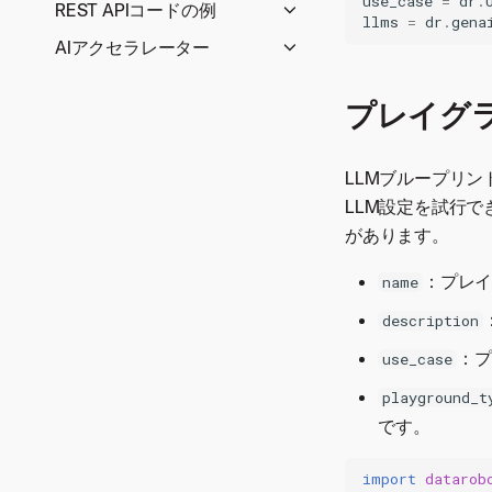
クト
use_case
=
dr
.
REST APIコードの例
Python modeling
Prediction code
デプロイ
llms
=
dr
.
gena
workflow overview
Create a multiseries project
examples
AIアクセラレーター
ジョブ
高度なモデルインサイト
Create a clustering project
Azure Blobストレージを
キー値
Pulumi code examples
AIの統合とプラットフォー
の生成
使用してバッチ予測を行
Fetch metadata from
プレイグ
ム
モデルレジストリ
Bolt-on governance with
Build a model factory
う
prediction jobs
Pulumi
AWS SageMakerのデプロ
LLMとGenAIのアプリケー
日時パーティションの設
Using the batch
イ
Pulumiを使用してカスタ
ション
LLMブループリ
定
prediction API
ムアプリケーションをデ
Sparkでの特徴量探索の
適応推論エージェント
LLM設定を試行
モデルの構築とファインチ
モデルを新しいクラスタ
Google Cloud Storageを
プロイ
SQL
があります。
強化学習のための直接選好
ューニング
ーに移行する
使用してバッチ予測を行
Pulumiでカスタムモデル
GraphQLの連携
最適化
う
特徴量探索のワークフロー
データの充実化と準備
特徴量の選択のノート
をデプロイする
：プレ
name
Amazon Athenaのワークフ
製品フィードバックの自動
APIを介してVisual
再入院の因果AI
ブック
ハイパースケーラーAPIを
時系列とそれに関するユー
ロー
化
description
Artificial Intelligence (AI)
カスタムリフトチャート
使用した強化
Advanced Feature
スケース
AWSのワークフロー
Teams/Slackのチャットボ
予測を行う
：プ
Selection using
use_case
ファンタジーベースボール
GCPでのセンチメントの強
AMLアラートのスコアリン
Azureのワークフロー
モデルデプロイとMLOps
ット
ESG score predictions
Feature Importance
の予想
化
グ
playground_t
Databricksのワークフロー
AIクラスターのラベリング
MLOpsでのAWS
with Python
Rank Ensembling
エクスペリメントの追跡と
LLMのファインチューニン
解約問題の枠組み
です。
コールドスタート需要予測
SageMakerモデルの監視
Google CloudとBigQueryの
顧客コミュニケーションAI
Schedule predictions
(FIRE)
チューニング
グとデプロイ
Streamlitによる解約のイン
Databricksによる需要予測
ワークフロー
選択ベースのコンジョイン
with a JDBC database
サポートワークフローの最
Advanced feature
DataRobotXの紹介
ハイパーパラメーターの最
モデルの評価と指標
サイト
import
datarob
時系列需要予測
ト分析の実行