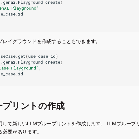
r
.
genai
.
Playground
.
create
(
enAI Playground"
,
se_case
.
id
プレイグラウンドを作成することもできます。
UseCase
.
get
(
use_case_id
)
r
.
genai
.
Playground
.
create
(
Case Playground"
,
se_case
.
id
ープリントの作成
して新しいLLMブループリントを作成します。 LLMブループ
る必要があります。