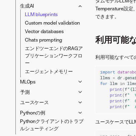
タムモデルLLMを
Database connectivity
生成AI
モデルのインサイト
Temperatu
Data wrangling
LLM blueprints
Automated
特殊なワークフロー
できます。
特徴量
documentation
Custom model validation
プロジェクト
Work with binary data
Feature discovery
External testset
Vector databases
モデル
Composable ML
File registry
利用可能な
モデルパフォーマンスの
Chats prompting
ブループリント
Datetime partitioned
インサイト
エンドツーエンドのRAGア
projects
ジョブ
予測の説明
プリケーションワークフロ
利用可能なすべて
単調制約
Model recommendation
ー
格付表
セグメント化されたモデ
DataRobot Prime
エージェントメモリー
SHAP insights
import
datarob
リング
llms
=
dr
.
gena
MLOps
時系列プロジェクト
for
llm
in
llm
print
(
f
"
{
l
Agent2Agentプロトコル
Unsupervised projects
予測
print
(
f
"  
(anomaly detection)
バッチ監視ジョブ
バッチ予測
print
(
f
"  
ユースケース
Unsupervised Projects
print
(
f
"  
チャレンジャーモデル
Predict job
Use cases
Pythonの例
(Clustering)
カスタム指標
Pythonクライアントのトラブ
ユースケースでL
Visual Artificial
Modeling code
カスタムモデル
ルシューティング
Intelligence (AI)プロジェ
examples
Data exports