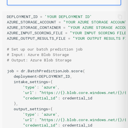
DEPLOYMENT_ID
=
'YOUR DEPLOYMENT ID'
AZURE_STORAGE_ACCOUNT
=
"YOUR AZURE STORAGE ACCOUNT
AZURE_STORAGE_CONTAINER
=
"YOUR AZURE STORAGE ACCOU
AZURE_INPUT_SCORING_FILE
=
"YOUR INPUT SCORING FILE
AZURE_OUTPUT_RESULTS_FILE
=
"YOUR OUTPUT RESULTS FI
# Set up our batch prediction job
# Input: Azure Blob Storage
# Output: Azure Blob Storage
job
=
dr
.
BatchPredictionJob
.
score
(
deployment
=
DEPLOYMENT_ID
,
intake_settings
=
{
'type'
:
'azure'
,
'url'
:
"https://
{}
.blob.core.windows.net/
{}
/
{
"credential_id"
:
credential_id
},
output_settings
=
{
'type'
:
'azure'
,
'url'
:
"https://
{}
.blob.core.windows.net/
{}
/
{
"credential_id"
:
credential_id