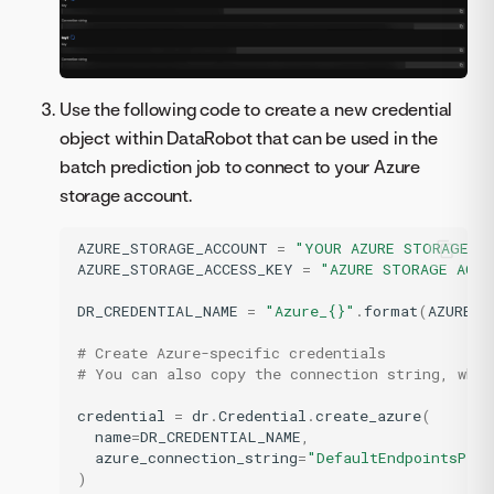
Use the following code to create a new credential
object within DataRobot that can be used in the
batch prediction job to connect to your Azure
storage account.
AZURE_STORAGE_ACCOUNT
=
"YOUR AZURE STORAGE A
AZURE_STORAGE_ACCESS_KEY
=
"AZURE STORAGE ACCO
DR_CREDENTIAL_NAME
=
"Azure_
{}
"
.
format
(
AZURE_S
# Create Azure-specific credentials
# You can also copy the connection string, whic
credential
=
dr
.
Credential
.
create_azure
(
name
=
DR_CREDENTIAL_NAME
,
azure_connection_string
=
"DefaultEndpointsProt
)