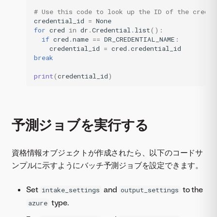
# Use this code to look up the ID of the creden
credential_id
=
None
for
cred
in
dr
.
Credential
.
list
():
if
cred
.
name
==
DR_CREDENTIAL_NAME
:
credential_id
=
cred
.
credential_id
break
print
(
credential_id
)
予測ジョブを実行する
資格情報オブジェクトが作成されたら、以下のコードサ
ンプルに示すようにバッチ予測ジョブを設定できます。
Set
and
to the
intake_settings
output_settings
type.
azure