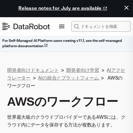
Release notes for July are available
For Self-Managed AI Platform users running v11.1, see the self-managed
platform documentation
開発者向けドキュメント
>
開発者向け学習
>
AIアクセ
ラレーター
>
AIの統合とプラットフォーム
>
AWSの
ワークフロー
AWSのワークフロー
世界最大級のクラウドプロバイダーであるAWSには、ク
ラウド内にデータを保存する方法が複数あります。