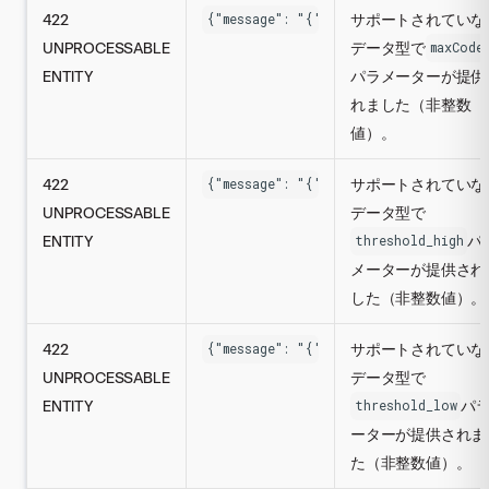
422
サポートされていな
{"message": "{'max_codes': DataError
UNPROCESSABLE
データ型で
maxCode
ENTITY
パラメーターが提供
れました（非整数
値）。
422
サポートされていな
{"message": "{'threshold_high': Data
UNPROCESSABLE
データ型で
ENTITY
パ
threshold_high
メーターが提供され
した（非整数値）。
422
サポートされていな
{"message": "{'threshold_low': DataE
UNPROCESSABLE
データ型で
ENTITY
パ
threshold_low
ーターが提供されま
た（非整数値）。