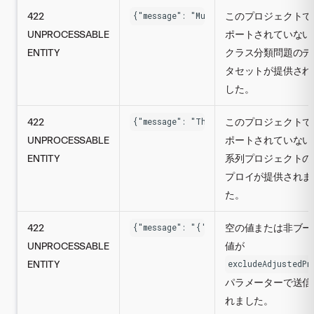
422
このプロジェクトで
{"message": "Multiclass models canno
UNPROCESSABLE
ポートされていない
ENTITY
クラス分類問題のデ
タセットが提供され
した。
422
このプロジェクトで
{"message": "This endpoint does not 
UNPROCESSABLE
ポートされていない
ENTITY
系列プロジェクトの
プロイが提供されま
た。
422
空の値または非ブー
{"message": "{'exclude\_adjusted\_pr
UNPROCESSABLE
値が
ENTITY
excludeAdjustedPr
パラメーターで送信
れました。