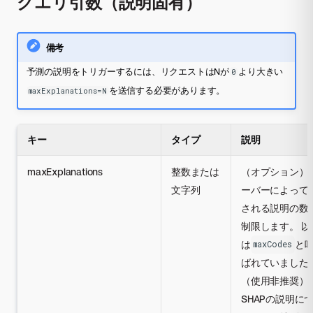
クエリ引数（説明固有）
備考
予測の説明をトリガーするには、リクエストはNが
より大きい
0
を送信する必要があります。
maxExplanations=N
キー
タイプ
説明
maxExplanations
整数または
（オプション）
文字列
ーバーによって
される説明の数
制限します。 以
は
と
maxCodes
ばれていました
（使用非推奨）
SHAPの説明に