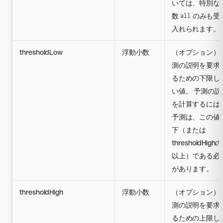
いては、特別な
数
のみも受
all
入れられます。
thresholdLow
浮動小数
（オプション）
測の説明を要求
るための下限し
い値。 予測の説
を計算するには
予測は、この値
下（または
thresholdHigh
以上）である必
があります。
thresholdHigh
浮動小数
（オプション）
測の説明を要求
るための上限し