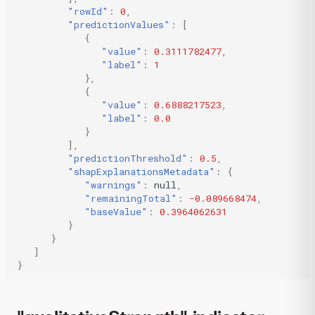
"rowId"
:
0
,
"predictionValues"
:
[
{
"value"
:
0.3111782477
,
"label"
:
1
},
{
"value"
:
0.6888217523
,
"label"
:
0.0
}
],
"predictionThreshold"
:
0.5
,
"shapExplanationsMetadata"
:
{
"warnings"
:
null
,
"remainingTotal"
:
-0.089668474
,
"baseValue"
:
0.3964062631
}
}
]
}