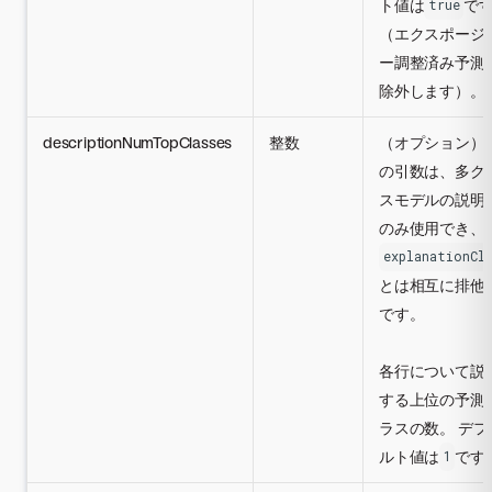
ト値は
で
true
（エクスポージ
ー調整済み予測
除外します）。
descriptionNumTopClasses
整数
（オプション）
の引数は、多ク
スモデルの説明
のみ使用でき、
explanationCla
とは相互に排他
です。
各行について説
する上位の予測
ラスの数。 デフ
ルト値は
です
1