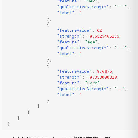
"feature"
:
"Sex"
,
"qualitativeStrength"
:
"---"
,
"label"
:
1
},
{
"featureValue"
:
62
,
"strength"
:
-0.6325465255
,
"feature"
:
"Age"
,
"qualitativeStrength"
:
"---"
,
"label"
:
1
},
{
"featureValue"
:
9.6875
,
"strength"
:
-0.353000328
,
"feature"
:
"Fare"
,
"qualitativeStrength"
:
"--"
,
"label"
:
1
}
]
}
]
}