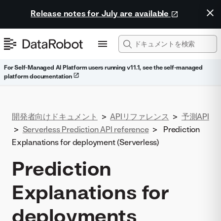
Release notes for July are available
For Self-Managed AI Platform users running v11.1, see the self-managed
platform documentation
開発者向けドキュメント
>
APIリファレンス
>
予測API
>
Serverless Prediction API reference
>
Prediction
Explanations for deployment (Serverless)
Prediction
Explanations for
deployments