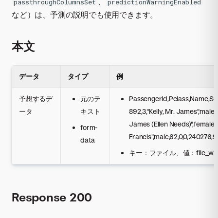
、
passthroughColumnsSet
predictionWarningEnabled
など）は、予測の説明でも使用できます。
本文
データ
タイプ
例
予想するデ
元のテ
PassengerId,Pclass,Name,Se
ータ
キスト
892,3,"Kelly, Mr. James",male,
James (Ellen Needs)",female,4
form-
Francis",male,62,0,0,240276,9
data
キー：ファイル、値：file_with_d
Response 200