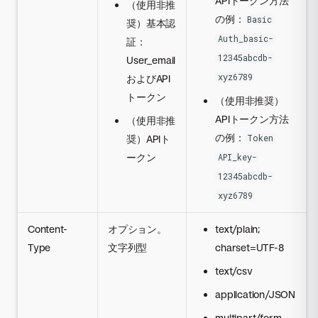
APIトークン方法
（使用非推
の例：
Basic
奨）基本認
Auth_basic-
証：
12345abcdb-
User_email
xyz6789
およびAPI
トークン
（使用非推奨）
APIトークン方法
（使用非推
の例：
奨）APIト
Token
ークン
API_key-
12345abcdb-
xyz6789
Content-
オプション。
text/plain;
Type
文字列型
charset=UTF-8
text/csv
application/JSON
multipart/form-