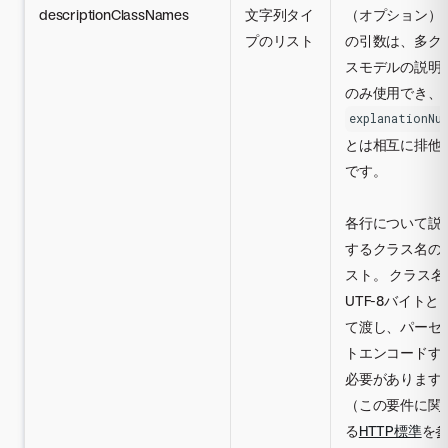
descriptionClassNames
文字列タイ
（オプション）
プのリスト
の引数は、多ク
スモデルの説明
のみ使用でき、
explanationNu
とは相互に排他
です。
各行について説
するクラス名の
スト。 クラス名
UTF-8バイトと
て渡し、パーセ
トエンコードす
必要があります
（この要件に関
る
HTTP標準
を