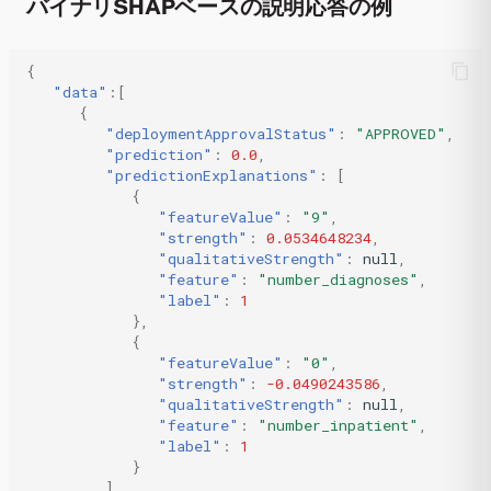
バイナリSHAPベースの説明応答の例
{
"data"
:[
{
"deploymentApprovalStatus"
:
"APPROVED"
,
"prediction"
:
0.0
,
"predictionExplanations"
:
[
{
"featureValue"
:
"9"
,
"strength"
:
0.0534648234
,
"qualitativeStrength"
:
null
,
"feature"
:
"number_diagnoses"
,
"label"
:
1
},
{
"featureValue"
:
"0"
,
"strength"
:
-0.0490243586
,
"qualitativeStrength"
:
null
,
"feature"
:
"number_inpatient"
,
"label"
:
1
}
],