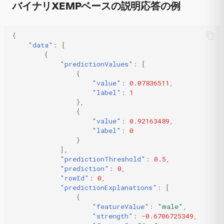
バイナリXEMPベースの説明応答の例
{
"data"
:
[
{
"predictionValues"
:
[
{
"value"
:
0.07836511
,
"label"
:
1
},
{
"value"
:
0.92163489
,
"label"
:
0
}
],
"predictionThreshold"
:
0.5
,
"prediction"
:
0
,
"rowId"
:
0
,
"predictionExplanations"
:
[
{
"featureValue"
:
"male"
,
"strength"
:
-0.6706725349
,