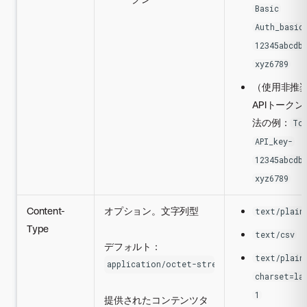
Basic
Auth_basic
12345abcdb
xyz6789
（使用非推
APIトークン
法の例：
To
API_key-
12345abcdb
xyz6789
Content-
オプション。文字列型
text/plain
Type
text/csv
デフォルト：
text/plain
application/octet-stream
charset=la
1
提供されたコンテンツタ