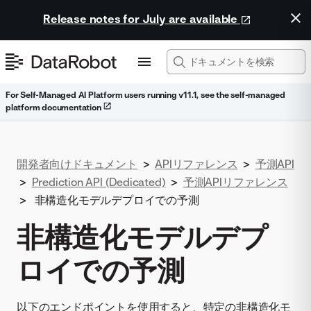
Release notes for July are available
For Self-Managed AI Platform users running v11.1, see the self-managed
platform documentation
開発者向けドキュメント
>
APIリファレンス
>
予測API
>
Prediction API (Dedicated)
>
予測APIリファレンス
>
非構造化モデルデプロイでの予測
非構造化モデルデプ
ロイでの予測
以下のエンドポイントを使用すると、特定の非構造化モ