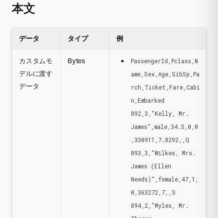
本文
データ
タイプ
例
カスタムモ
Bytes
PassengerId,Pclass,N
デルに渡す
ame,Sex,Age,SibSp,Pa
データ
rch,Ticket,Fare,Cabi
n,Embarked
892,3,"Kelly, Mr.
James",male,34.5,0,0
,330911,7.8292,,Q
893,3,"Wilkes, Mrs.
James (Ellen
Needs)",female,47,1,
0,363272,7,,S
894,2,"Myles, Mr.