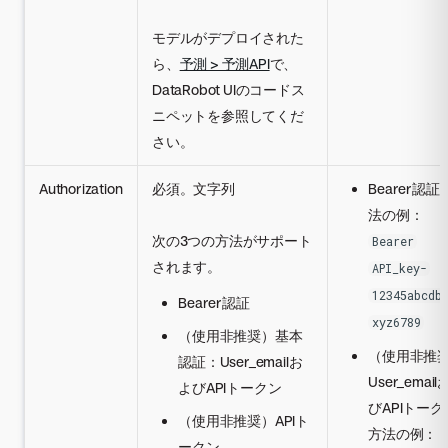
モデルがデプロイされた
ら、
予測 > 予測API
で、
DataRobot UIのコードス
ニペットを参照してくだ
さい。
Authorization
必須。文字列
Bearer認証
法の例：
次の3つの方法がサポート
Bearer
されます。
API_key-
12345abcdb
Bearer認証
xyz6789
（使用非推奨）基本
（使用非推
認証：User_emailお
User_emai
よびAPIトークン
びAPIトーク
（使用非推奨）APIト
方法の例：
ークン