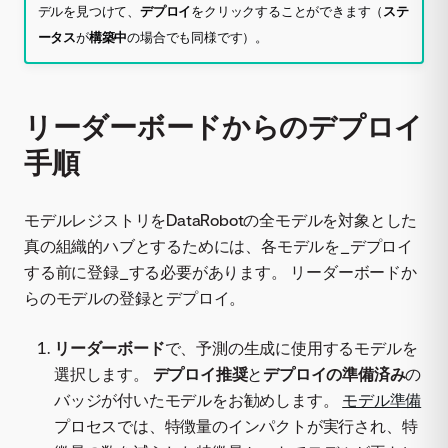
デルを見つけて、
デプロイ
をクリックすることができます（
ステ
ータス
が
構築中
の場合でも同様です）。
リーダーボードからのデプロイ
手順
モデルレジストリをDataRobotの全モデルを対象とした
真の組織的ハブとするためには、各モデルを_デプロイ
する前に登録_する必要があります。 リーダーボードか
らのモデルの登録とデプロイ。
リーダーボード
で、予測の生成に使用するモデルを
選択します。
デプロイ推奨
と
デプロイの準備済み
の
バッジが付いたモデルをお勧めします。
モデル準備
プロセスでは、特徴量のインパクトが実行され、特