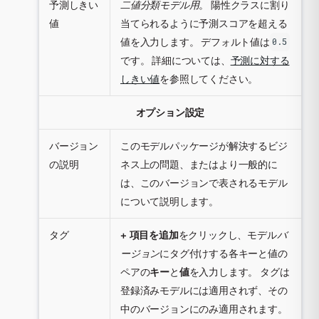
予測しきい
二値分類モデル用
。 陽性クラスに割り
値
当てられるように予測スコアを超える
値を入力します。 デフォルト値は
0.5
です。 詳細については、
予測に対する
しきい値
を参照してください。
オプション設定
バージョン
このモデルパッケージが解決するビジ
の説明
ネス上の問題、またはより一般的に
は、このバージョンで表されるモデル
について説明します。
タグ
+ 項目を追加
をクリックし、モデル
バ
ージョン
にタグ付けする各キーと値の
ペアの
キー
と
値
を入力します。 タグは
登録済みモデルには適用されず、その
中のバージョンにのみ適用されます。