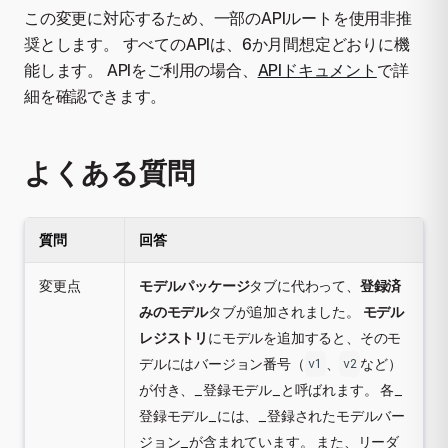
この変更に対応するため、一部のAPIルートを使用非推
奨とします。 すべてのAPIは、6か月間想定どおりに機
能します。 APIをご利用の場合、
APIドキュメント
で詳
細を確認できます。
よくある質問
質問
回答
変更点
モデルパッケージ
タブに代わって、
登録済
みのモデル
タブが追加されました。
モデル
レジストリ
にモデルを追加すると、そのモ
デルにはバージョン番号（
、
など）
v1
v2
が付き、_登録モデル_と呼ばれます。 各_
登録モデル_には、_登録されたモデルバー
ジョン_が含まれています。 また、リーダ