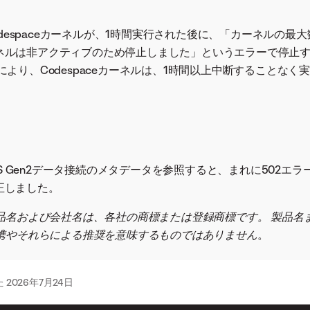
：Codespaceカーネルが、1時間実行された後に、「カーネルの
ネルは非アクティブのため停止しました」というエラーで停止
により、Codespaceカーネルは、1時間以上中断することなく
ADLS Gen2データ接続のメタデータを参照すると、まれに502エ
正しました。
品名および会社名は、各社の商標または登録商標です。 製品名
携やそれらによる推奨を意味するものではありません
。
た
2026年7月24日