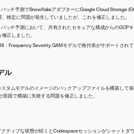
0：バッチ予測でSnowflakeアダプターにGoogle Cloud Storage
際、検定に問題が発生していましたが、これを修正しました。
595：バッチ予測において、共有されたセキュアな構成からのGCP
を修正しました。
1938：Frequency Severity GAMモデルで格付表がサポート
デル
9：カスタムモデルのイメージのバックアップファイルを構築して
名が原因で構築に失敗する問題を修正しました。
：非アクティブな状態が続くとCodespaceセッションがシャット