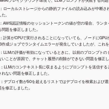
enAIプレイグラウンド環境で、LLMプロンプトが失敗する問
4243：ローカルストレージからの静的ファイルの読み込みが中断
した。
4207：AWS認証情報のセッショントークンの値が空の場合、ラン
る問題を修正しました。
5014：計算がCPUで実行されることになっていても、ノードにGP
 VDB作成ジョブでランタイムエラーが発生していましたが、これ
5425：LLMの評価が有効になっているときに、以前のプロンプト
ないことが原因で、チャット履歴の削除ができない問題を修正
5436：LLMのコンテキスト長に収まるようにプロンプトを送信す
されない問題を修正しました。
5345：デプロイ数が50を超えるリストではデプロイを検索および選
題を修正しました。