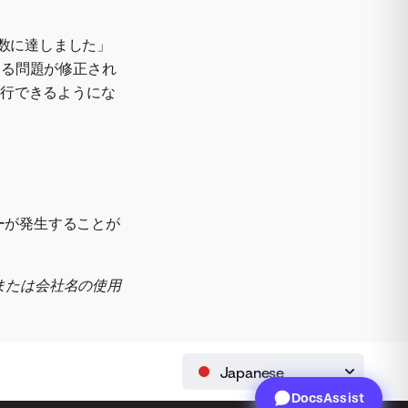
最大数に達しました」
する問題が修正され
実行できるようにな
ラーが発生することが
または会社名の使用
Japanese
DocsAssist