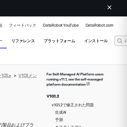
始
フィードバック
DataRobot YouTube
DataRobot.com
ー
リファレンス
プラットフォーム
インストール
For Self-Managed AI Platform users
.1.x
>
V10.1メン
running v11.1, see the self-managed
platform documentation
V10.1.2
v10.1.2で修正された問題
生成AI
予測
otの製品およびプラ
カスタムモデル