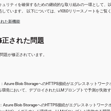
キュリティを確保するための継続的な取り組みの一環として、
しています。 以下については、v10.1.0リリースノートをご覧
入された新機能
2で修正された問題
以下の問題が修正されています。
005：Azure Blob StorageへのHTTPS接続がエグレスネット
る環境において、デプロイされたLLMプロンプトで予測が失敗
752：Azure Blob StorageへのHTTPS接続がエグレスネット