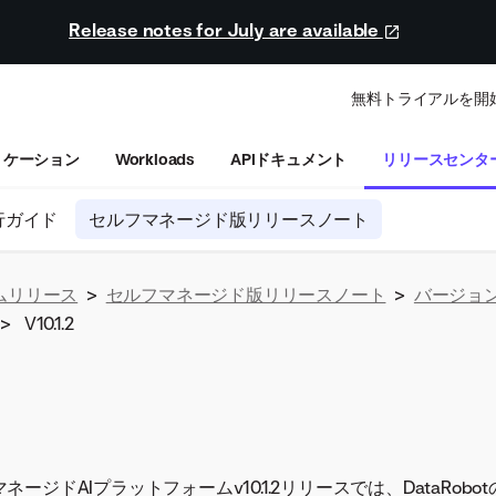
Release notes for July are available
無料トライアルを開
リケーション
Workloads
APIドキュメント
リリースセンタ
行ガイド
セルフマネージド版リリースノート
ムリリース
>
セルフマネージド版リリースノート
>
バージョン10
>
V10.1.2
フマネージドAIプラットフォームv10.1.2リリースでは、DataRob