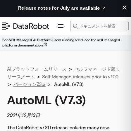
Release notes for July are available
For Self-Managed AI Platform users running v11.1, see the self-managed
platform documentation
AIプラットフォームリリース
>
セルフマネージド版リ
リースノート
>
Self-Managed releases prior to v10.0
>
バージョン7.3.x
>
AutoML (V7.3)
AutoML (V7.3)
2021年12月13日
The DataRobot v7.3.0 release includes many new