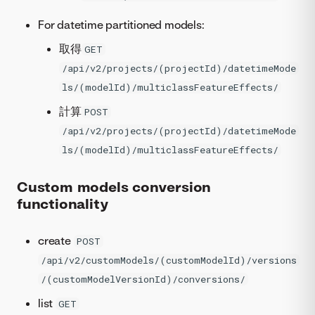
For datetime partitioned models:
取得
GET
/api/v2/projects/(projectId)/datetimeMode
ls/(modelId)/multiclassFeatureEffects/
計算
POST
/api/v2/projects/(projectId)/datetimeMode
ls/(modelId)/multiclassFeatureEffects/
Custom models conversion
functionality
create
POST
/api/v2/customModels/(customModelId)/versions
/(customModelVersionId)/conversions/
list
GET