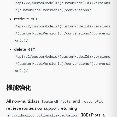
/api/v2/customModels/(customModelId)/versions
/(customModelVersionId)/conversions/
retrieve
GET
/api/v2/customModels/(customModelId)/versions
/(customModelVersionId)/conversions/(conversi
onId)/
delete
GET
/api/v2/customModels/(customModelId)/versions
/(customModelVersionId)/conversions/(conversi
onId)/
機能強化
All non-multiclass
and
featureEffects
featureFit
retrieve routes now support returning
(ICE) Plots; a
individual_conditional_expectation