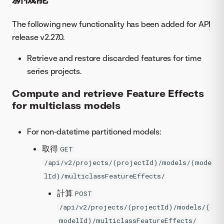
The following new functionality has been added for API
release v2.27.0.
Retrieve and restore discarded features for time
series projects.
Compute and retrieve Feature Effects
for multiclass models
For non-datetime partitioned models:
取得
GET
/api/v2/projects/(projectId)/models/(mode
lId)/multiclassFeatureEffects/
計算
POST
/api/v2/projects/(projectId)/models/(
modelId)/multiclassFeatureEffects/