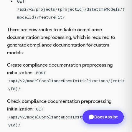
GET
/api/v2/projects/(projectId)/datetimeModels/(
modelId)/featureFit/
There are new routes to initialize compliance
documentation preprocessing, which is required to
generate compliance documentation for custom
models:
Create compliance documentation preprocessing
initialization:
POST
/api/v2/modelComplianceDocsInitializations/(entit
yId)/
Check compliance documentation preprocessing
initialization:
GET
/api/v2/modelComplianceDocsInitializations/(entit
DocsAssist
yId)/