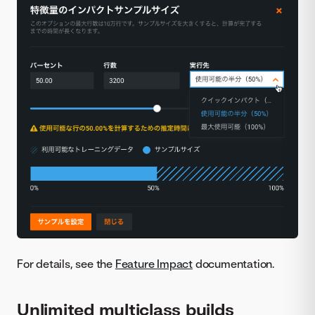
For details, see the
Feature Impact
documentation.
Unlimited multiclass builds