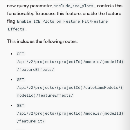
new query parameter,
, controls this
include_ice_plots
functionality. To access this feature, enable the feature
flag
Enable ICE Plots on Feature Fit/Feature
.
Effects
This includes the following routes:
GET
/api/v2/projects/(projectId)/models/(modelId)
/featureEffects/
GET
/api/v2/projects/(projectId)/datetimeModels/(
modelId)/featureEffects/
GET
/api/v2/projects/(projectId)/models/(modelId)
/featureFit/