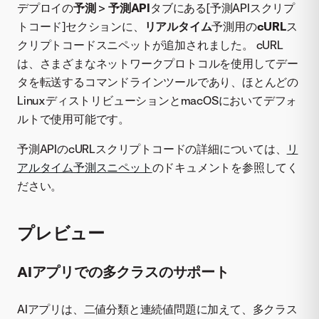
デプロイの
予測
>
予測API
タブにある[予測APIスクリプ
トコード]セクションに、
リアルタイム
予測用の
cURL
ス
クリプトコードスニペットが追加されました。 cURL
は、さまざまなネットワークプロトコルを使用してデー
タを転送するコマンドラインツールであり、ほとんどの
LinuxディストリビューションとmacOSにおいてデフォ
ルトで使用可能です。
予測APIのcURLスクリプトコードの詳細については、
リ
アルタイム予測スニペット
のドキュメントを参照してく
ださい。
プレビュー
AIアプリでの多クラスのサポート
AIアプリは、二値分類と連続値問題に加えて、多クラス