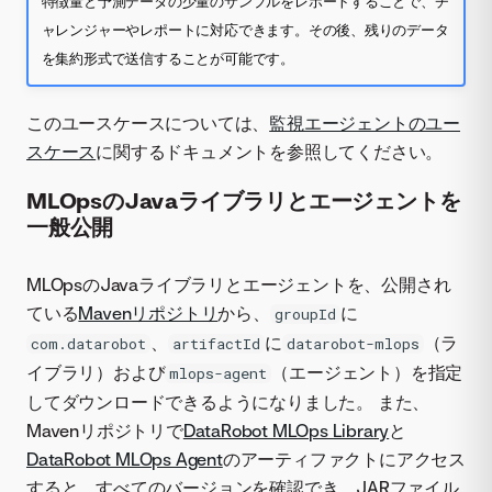
特徴量と予測データの少量のサンプルをレポートすることで、チ
ャレンジャーやレポートに対応できます。その後、残りのデータ
を集約形式で送信することが可能です。
このユースケースについては、
監視エージェントのユー
スケース
に関するドキュメントを参照してください。
MLOpsのJavaライブラリとエージェントを
一般公開
MLOpsのJavaライブラリとエージェントを、公開され
ている
Mavenリポジトリ
から、
に
groupId
、
に
（ラ
com.datarobot
artifactId
datarobot-mlops
イブラリ）および
（エージェント）を指定
mlops-agent
してダウンロードできるようになりました。 また、
Mavenリポジトリで
DataRobot MLOps Library
と
DataRobot MLOps Agent
のアーティファクトにアクセス
すると、すべてのバージョンを確認でき、JARファイル